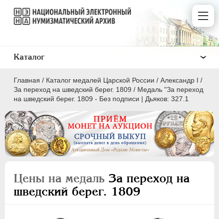
Каталог
Главная
/
Каталог медалей Царской России
/
Александр I
/
За переход на шведский берег. 1809
/
Медаль "За переход
на шведский берег. 1809 - Без подписи | Дьяков: 327.1
ВСЕ
ПEТР I
1699-1725
ЕКАТЕРИНА I
1725-1727
Цены на медаль
За переход на
ПЕТР II
1727-1729
шведский берег. 1809
АННА ИОАННОВНА
1730-1740
ИОАНН АНТОНОВИЧ
1740-1741