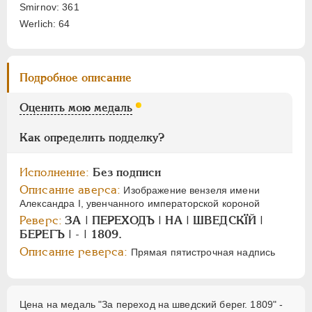
Цифры
Smirnov: 361
Werlich: 64
1
2
НИКОЛАЙ I
1826-1855
Подробное описание
АЛЕКСАНДР II
1855-1881
Оценить мою медаль
АЛЕКСАНДР III
1881-1894
НИКОЛАЙ II
1894-1917
Как определить подделку?
СЕРИИ МЕДАЛЕЙ
1600-1881
Исполнение:
Без подписи
Описание аверса:
Изображение вензеля имени
Александра I, увенчанного императорской короной
Реверс:
ЗА | ПЕРЕХОДЪ | НА | ШВЕДСКÏЙ |
БЕРЕГЪ | - | 1809.
Описание реверса:
Прямая пятистрочная надпись
Цена на медаль "За переход на шведский берег. 1809" -