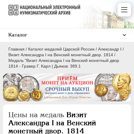
Каталог
Главная
/
Каталог медалей Царской России
/
Александр I
/
Визит Александра I на Венский монетный двор. 1814
/
Медаль "Визит Александра I на Венский монетный двор.
1814 - Гравер Г. Карл | Дьяков: 389.1
ВСЕ
ПEТР I
1699-1725
ЕКАТЕРИНА I
1725-1727
ПЕТР II
1727-1729
Цены на медаль
Визит
АННА ИОАННОВНА
1730-1740
Александра I на Венский
ИОАНН АНТОНОВИЧ
1740-1741
монетный двор. 1814