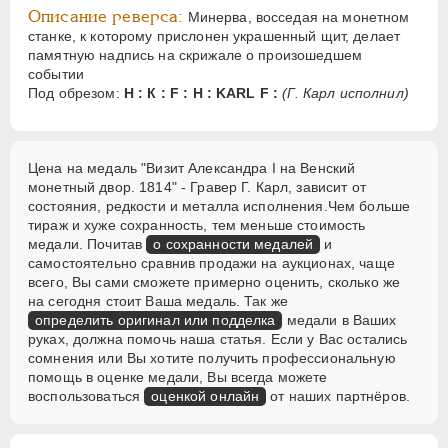
Описание реверса:
Минерва, восседая на монетном
станке, к которому прислонен украшенный щит, делает
памятную надпись на скрижале о произошедшем
событии
Под обрезом:
Н : К : F : Н : KARL F :
(Г. Карл исполнил)
Цена на медаль "Визит Александра I на Венский
монетный двор. 1814" - Гравер Г. Карл, зависит от
состояния, редкости и металла исполнения.Чем больше
тираж и хуже сохранность, тем меньше стоимость
медали. Почитав
о сохранности медалей
и
самостоятельно сравнив продажи на аукционах, чаще
всего, Вы сами сможете примерно оценить, сколько же
на сегодня стоит Ваша медаль. Так же
определить оригинал или подделка
медали в Ваших
руках, должна помочь наша статья. Если у Вас остались
сомнения или Вы хотите получить профессиональную
помощь в оценке медали, Вы всегда можете
воспользоваться
оценкой онлайн
от наших партнёров.