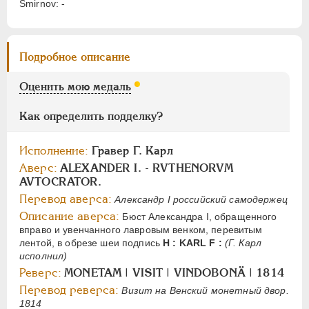
Smirnov: -
Цифры
1
2
Подробное описание
НИКОЛАЙ I
1826-1855
Оценить мою медаль
АЛЕКСАНДР II
1855-1881
АЛЕКСАНДР III
1881-1894
Как определить подделку?
НИКОЛАЙ II
1894-1917
СЕРИИ МЕДАЛЕЙ
1600-1881
Исполнение:
Гравер Г. Карл
Аверс:
ALEXANDER I. - RVTHENORVM
AVTOCRATOR.
Перевод аверса:
Александр I российский самодержец
Описание аверса:
Бюст Александра I, обращенного
вправо и увенчанного лавровым венком, перевитым
лентой, в обрезе шеи подпись
Н : KARL F :
(Г. Карл
исполнил)
Реверс:
MONETAM | VISIT | VINDOBONÄ | 1814
Перевод реверса:
Визит на Венский монетный двор.
1814