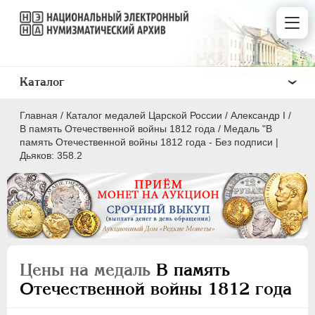
Каталог
Главная
/
Каталог медалей Царской России
/
Александр I
/
В память Отечественной войны 1812 года
/
Медаль "В
память Отечественной войны 1812 года - Без подписи |
Дьяков: 358.2
ВСЕ
ПEТР I
1699-1725
ЕКАТЕРИНА I
1725-1727
ПЕТР II
1727-1729
Цены на медаль
В память
АННА ИОАННОВНА
1730-1740
Отечественной войны 1812 года
ИОАНН АНТОНОВИЧ
1740-1741