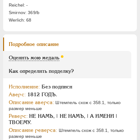
Цифры
Reichel: -
Smirnov: 369/b
1
2
Werlich: 68
НИКОЛАЙ I
1826-1855
АЛЕКСАНДР II
1855-1881
Подробное описание
АЛЕКСАНДР III
1881-1894
Оценить мою медаль
НИКОЛАЙ II
1894-1917
СЕРИИ МЕДАЛЕЙ
1600-1881
Как определить подделку?
Исполнение:
Без подписи
Аверс:
1812 ГОДЪ.
Описание аверса:
Штемпель схож с 358.1, только
размер меньше
Реверс:
НЕ НАМЪ, | НЕ НАМЪ, | А ИМЕНИ |
ТВОЕМУ.
Описание реверса:
Штемпель схож с 358.1, только
размер меньше