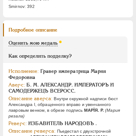
Цифры
Smirnov: 392
1
2
Подробное описание
НИКОЛАЙ I
1826-1855
АЛЕКСАНДР II
1855-1881
Оценить мою медаль
АЛЕКСАНДР III
1881-1894
Как определить подделку?
НИКОЛАЙ II
1894-1917
СЕРИИ МЕДАЛЕЙ
1600-1881
Исполнение:
Гравер императрица Мария
Федоровна
Аверс:
Б. М. АЛЕКСАНДР. ИМПЕРАТОРЪ И
САМОДЕРЖЕЦЪ ВСЕРОСС.
Описание аверса:
Внутри окружной надписи бюст
Александра I, обращенного вправо и увенчанного
лавровым венком, в обрезе подпись
МАРÏЯ. P.
(Мария
резала)
Реверс:
ИЗБАВИТЕЛЬ НАРОДОВЪ .
Описание реверса:
Пьедестал с двухстрочной