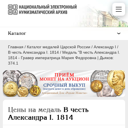
Каталог
Главная
/
Каталог медалей Царской России
/
Александр I
/
В честь Александра I. 1814
/
Медаль "В честь Александра I.
1814 - Гравер императрица Мария Федоровна | Дьяков:
374.1
ВСЕ
ПEТР I
1699-1725
ЕКАТЕРИНА I
1725-1727
ПЕТР II
1727-1729
Цены на медаль
В честь
АННА ИОАННОВНА
1730-1740
Александра I. 1814
ИОАНН АНТОНОВИЧ
1740-1741