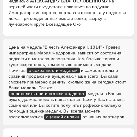
надписью
АЛЕКСАНДРУ БЛАГОСЛОВЕННОМУ
на
верхней части пьедестала покояться на подушке
Императорские корона, держава и скиперт, а у подножья
лежат три соединенных вместе венка; вверху в
лучезарном круге Всевидящее Око
Цена на медаль "В честь Александра I. 1814" - Гравер
императрица Мария Федоровна, зависит от состояния,
редкости и металла исполнения.Чем больше тираж и
хуже сохранность, тем меньше стоимость медали.
Почитав
о сохранности медалей
и самостоятельно
сравнив продажи на аукционах, чаще всего, Вы сами
сможете примерно оценить, сколько же на сегодня стоит
Ваша медаль. Так же
определить оригинал или подделка
медали в Ваших
руках, должна помочь наша статья. Если у Вас остались
сомнения или Вы хотите получить профессиональную
помощь в оценке медали, Вы всегда можете
воспользоваться
оценкой онлайн
от наших партнёров.