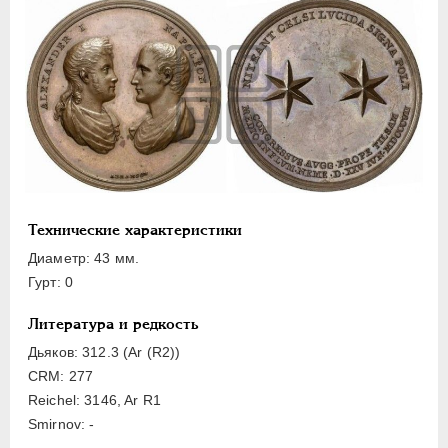
ЕЛИЗАВЕТА
1741-1762
ПЕТР III
1762-1762
ЕКАТЕРИНА II
1762-1796
ПАВЕЛ I
1796-1801
АЛЕКСАНДР I
1801-1825
Латинская надпись
A
B
C
D
E
F
G
H
I
Технические характеристики
K
L
M
N
O
P
R
S
T
U
V
W
Z
Диаметр: 43 мм.
Гурт: 0
Русская надпись
Литература и редкость
А
Б
В
Г
Д
Е
З
И
К
Дьяков: 312.3 (Ar (R2))
CRM: 277
Л
М
Н
О
П
С
Т
Х
Ч
Reichel: 3146, Ar R1
Ш
Я
Smirnov: -