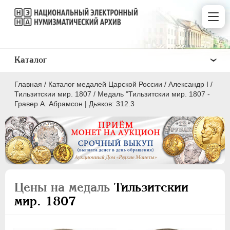
Каталог
Главная
/
Каталог медалей Царской России
/
Александр I
/
Тильзитскии мир. 1807
/
Медаль "Тильзитскии мир. 1807 -
Гравер А. Абрамсон | Дьяков: 312.3
ВСЕ
ПEТР I
1699-1725
ЕКАТЕРИНА I
1725-1727
Цены на медаль
Тильзитскии
ПЕТР II
1727-1729
мир. 1807
АННА ИОАННОВНА
1730-1740
ИОАНН АНТОНОВИЧ
1740-1741