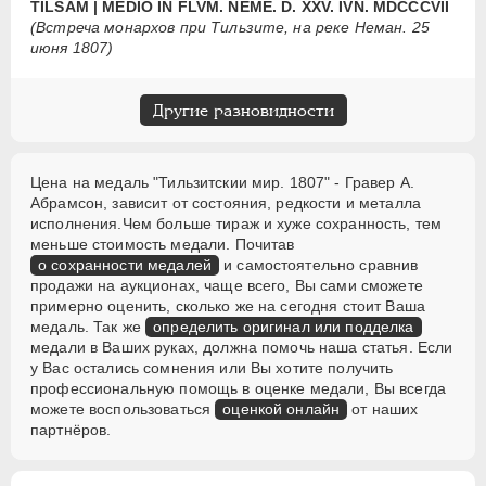
TILSAM | MEDIO IN FLVM. NEME. D. XXV. IVN. MDCCCVII
(Встреча монархов при Тильзите, на реке Неман. 25
июня 1807)
Другие разновидности
Цена на медаль "Тильзитскии мир. 1807" - Гравер А.
Абрамсон, зависит от состояния, редкости и металла
исполнения.Чем больше тираж и хуже сохранность, тем
меньше стоимость медали. Почитав
о сохранности медалей
и самостоятельно сравнив
продажи на аукционах, чаще всего, Вы сами сможете
примерно оценить, сколько же на сегодня стоит Ваша
медаль. Так же
определить оригинал или подделка
медали в Ваших руках, должна помочь наша статья. Если
у Вас остались сомнения или Вы хотите получить
профессиональную помощь в оценке медали, Вы всегда
можете воспользоваться
оценкой онлайн
от наших
партнёров.