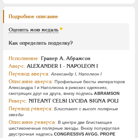
Цифры
1
2
Подробное описание
Оценить мою медаль
НИКОЛАЙ I
1826-1855
АЛЕКСАНДР II
1855-1881
Как определить подделку?
АЛЕКСАНДР III
1881-1894
НИКОЛАЙ II
1894-1917
Исполнение:
Гравер А. Абрамсон
Аверс:
ALEXANDER I - NAPOLEON I
СЕРИИ МЕДАЛЕЙ
1600-1881
Перевод аверса:
Александр I, Наполеон I
Описание аверса:
Профильные бюсты императоров
Александра I и Наполеона в римских одеяниях,
смотрящих друг на друга, внизу подпись
ABRAMSON
Реверс:
NITEANT CELSI LVCIDA SIGNA POLI
Перевод реверса:
Блистают с высот полярные
звезды
Описание реверса:
В центре две блистающие
шестиконечные полярные звезды. Внизу полукруглая
двустрочная надпись
CONGRESSVS AVGG. PROPE