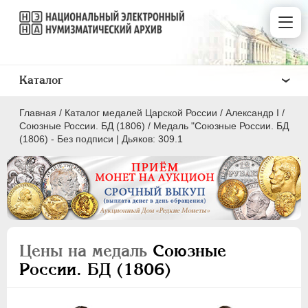
Каталог
Главная
/
Каталог медалей Царской России
/
Александр I
/
Союзные России. БД (1806)
/
Медаль "Союзные России. БД
(1806) - Без подписи | Дьяков: 309.1
ВСЕ
ПEТР I
1699-1725
ЕКАТЕРИНА I
1725-1727
Цены на медаль
Союзные
ПЕТР II
1727-1729
России. БД (1806)
АННА ИОАННОВНА
1730-1740
ИОАНН АНТОНОВИЧ
1740-1741