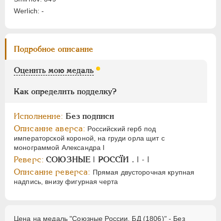
Цифры
Werlich: -
1
2
Подробное описание
НИКОЛАЙ I
1826-1855
АЛЕКСАНДР II
1855-1881
Оценить мою медаль
АЛЕКСАНДР III
1881-1894
Как определить подделку?
НИКОЛАЙ II
1894-1917
СЕРИИ МЕДАЛЕЙ
1600-1881
Исполнение:
Без подписи
Описание аверса:
Российский герб под
императорской короной, на груди орла щит с
монограммой Александра I
Реверс:
СОЮЗНЫЕ | POCCÏИ . | - |
Описание реверса:
Прямая двусторочная крупная
надпись, внизу фигурная черта
Цена на медаль "Союзные России. БД (1806)" - Без