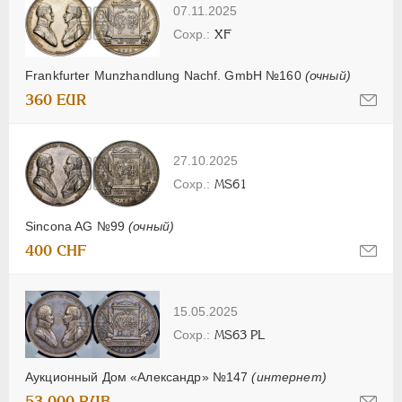
07.11.2025
XF
Frankfurter Munzhandlung Nachf. GmbH №160
(очный)
360 EUR
27.10.2025
MS61
Sincona AG №99
(очный)
400 CHF
15.05.2025
MS63 PL
Аукционный Дом «Александр» №147
(интернет)
53 000 RUB