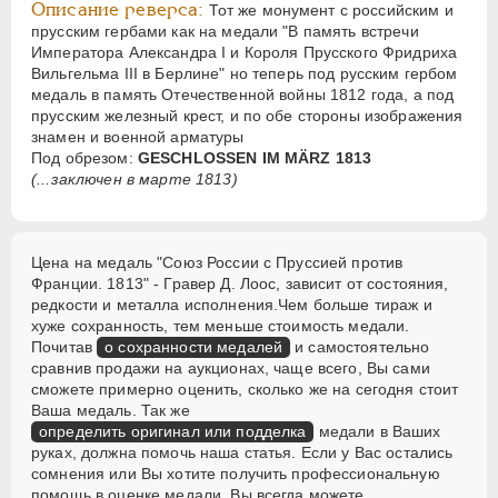
Описание реверса:
Тот же монумент с российским и
прусским гербами как на медали "В память встречи
Императора Александра I и Короля Прусского Фридриха
Вильгельма III в Берлине" но теперь под русским гербом
медаль в память Отечественной войны 1812 года, а под
прусским железный крест, и по обе стороны изображения
знамен и военной арматуры
Под обрезом:
GESCHLOSSEN IM MÄRZ 1813
(...заключен в марте 1813)
Цена на медаль "Союз России с Пруссией против
Франции. 1813" - Гравер Д. Лоос, зависит от состояния,
редкости и металла исполнения.Чем больше тираж и
хуже сохранность, тем меньше стоимость медали.
Почитав
о сохранности медалей
и самостоятельно
сравнив продажи на аукционах, чаще всего, Вы сами
сможете примерно оценить, сколько же на сегодня стоит
Ваша медаль. Так же
определить оригинал или подделка
медали в Ваших
руках, должна помочь наша статья. Если у Вас остались
сомнения или Вы хотите получить профессиональную
помощь в оценке медали, Вы всегда можете