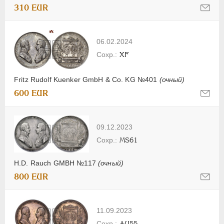
310 EUR
06.02.2024
XF
Fritz Rudolf Kuenker GmbH & Co. KG №401
(очный)
600 EUR
09.12.2023
MS61
H.D. Rauch GMBH №117
(очный)
800 EUR
11.09.2023
AU55