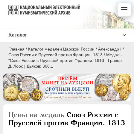
Каталог
Главная
/
Каталог медалей Царской России
/
Александр I
/
Союз России с Пруссией против Франции. 1813
/
Медаль
"Союз России с Пруссией против Франции. 1813 - Гравер
Д. Лоос | Дьяков: 366.1
ВСЕ
ПEТР I
1699-1725
ЕКАТЕРИНА I
1725-1727
ПЕТР II
1727-1729
Цены на медаль
Союз России с
АННА ИОАННОВНА
1730-1740
Пруссией против Франции. 1813
ИОАНН АНТОНОВИЧ
1740-1741