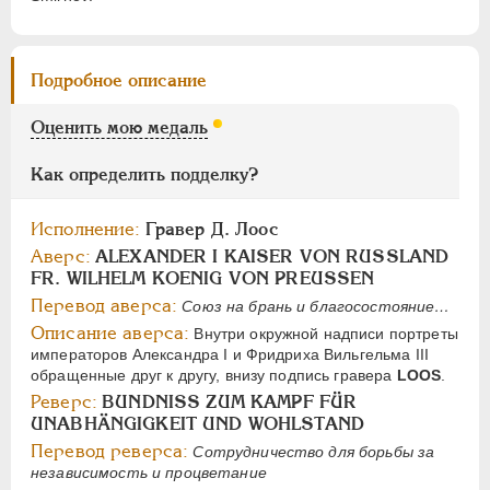
Цифры
1
2
Подробное описание
НИКОЛАЙ I
1826-1855
Оценить мою медаль
АЛЕКСАНДР II
1855-1881
Как определить подделку?
АЛЕКСАНДР III
1881-1894
НИКОЛАЙ II
1894-1917
Исполнение:
Гравер Д. Лоос
СЕРИИ МЕДАЛЕЙ
1600-1881
Аверс:
ALEXANDER I KAISER VON RUSSLAND
FR. WILHELM KOENIG VON PREUSSEN
Перевод аверса:
Союз на брань и благосостояние…
Описание аверса:
Внутри окружной надписи портреты
императоров Александра I и Фридриха Вильгельма III
обращенные друг к другу, внизу подпись гравера
LOOS
.
Реверс:
BUNDNISS ZUM KAMPF FÜR
UNABHÄNGIGKEIT UND WOHLSTAND
Перевод реверса:
Сотрудничество для борьбы за
независимость и процветание