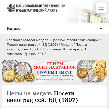
Каталог
Главная
/
Каталог медалей Царской России
/
Александр I
/
Посети виноград сей. БД (1807)
/
Медаль "Посети
виноград сей. БД (1807) - Граверы К. Леберехт, В.
Алексеев | Дьяков: 321.2
ВСЕ
ПEТР I
1699-1725
ЕКАТЕРИНА I
1725-1727
ПЕТР II
1727-1729
Цены на медаль
Посети
АННА ИОАННОВНА
1730-1740
виноград сей. БД (1807)
ИОАНН АНТОНОВИЧ
1740-1741