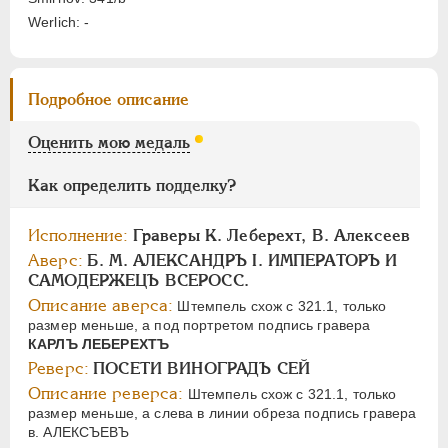
Цифры
Werlich: -
1
2
Подробное описание
НИКОЛАЙ I
1826-1855
АЛЕКСАНДР II
1855-1881
Оценить мою медаль
АЛЕКСАНДР III
1881-1894
Как определить подделку?
НИКОЛАЙ II
1894-1917
СЕРИИ МЕДАЛЕЙ
1600-1881
Исполнение:
Граверы К. Леберехт, В. Алексеев
Аверс:
Б. М. АЛЕКСАНДРЪ I. ИМПЕРАТОРЪ И
САМОДЕРЖЕЦЪ ВСЕРОСС.
Описание аверса:
Штемпель схож с 321.1, только
размер меньше, а под портретом подпись гравера
КАРЛЪ ЛЕБЕРЕХТЪ
Реверс:
ПОСЕТИ ВИНОГРАДЪ СЕЙ
Описание реверса:
Штемпель схож с 321.1, только
размер меньше, а слева в линии обреза подпись гравера
в. АЛЕКСЪЕВЪ