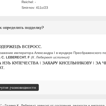
Reichel: -
Smirnov: 411c/23
к определить подделку?
МОДЕРЖЕЦЪ ВСЕРОСС.
ажение императора Александра I в мундире Преображенского по
а
С. LEBERECHT. F
(К. Леберехт исполнил)
А ИЗЪ КУПЕЧЕСТВА | ЗАХАРУ КИСЕЛЬНИКОВУ | ЗА Ч
07.
ругие разновидности
- Гравер К. Леберехт, зависит от состояния, редкости и металла