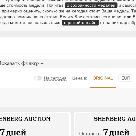
ьше стоимость медали. Почитав
о сохранности медалей
и самос
 примерно оценить, сколько же на сегодня стоит Ваша медаль. Та
должна помочь наша статья. Если у Вас остались сомнения или В
егда можете воспользоваться
оценкой онлайн
от наших партнёр
Показать фильтр
На сегодня
Цена в:
ORIGINAL
EUR
ENBERG AUCTION
SHENBERG AU
7
дней
7
дней
Осталось