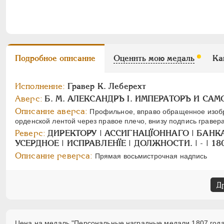
Подробное описание
Оценить мою медаль
Ка
Исполнение:
Гравер К. Леберехт
Аверс:
Б. М. АЛЕКСАНДРЪ I. ИМПЕРАТОРЪ И СА
Описание аверса:
Профильное, вправо обращенное изобр
орденской лентой через правое плечо, внизу подпись гравер
Реверс:
ДИРЕКТОРУ | АССИГНАЦÏOННАГО | БАНК
УСЕРДНОЕ | ИСПРАВЛЕНÏЕ | ДОЛЖНОСТИ. | - | 18
Описание реверса:
Прямая восьмистрочная надпись
Д
Цена на медаль "Персональные наградные медали 1807 года" 