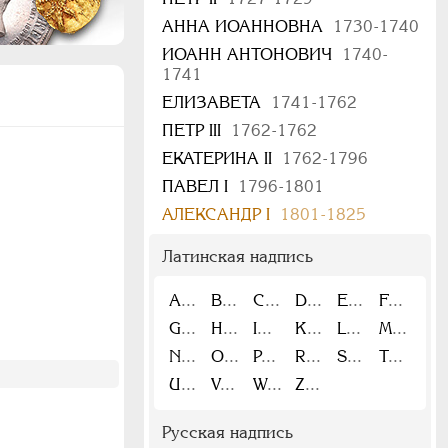
АННА ИОАННОВНА
1730-1740
ИОАНН АНТОНОВИЧ
1740-
1741
ЕЛИЗАВЕТА
1741-1762
ПЕТР III
1762-1762
ЕКАТЕРИНА II
1762-1796
ПАВЕЛ I
1796-1801
АЛЕКСАНДР I
1801-1825
Латинская надпись
A
B
C
D
E
F
G
H
I
K
L
M
N
O
P
R
S
T
U
V
W
Z
Русская надпись