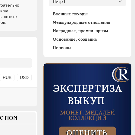
тоятельно
к же
Военные походы
ы хотите
ов.
Международные отношения
Наградные, премии, призы
Основание, создание
Персоны
RUB
USD
CTION