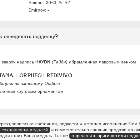
Reichel: 3063, Ar R2
Smirnov: -
к определить подделку?
, вверху надпись
HAYDN
(Гайдн)
обрамленная лавровым венком
ANA. | ORPHEO | REDIVIVO.
 общество ожившему Орфею
мленная круговым орнаментом
ерехт, зависит от состояния, редкости и металла исполнения.Чем
о сохранности медалей
и самостоятельно сравнив продажи на ау
годня стоит Ваша медаль. Так же
определить оригинал или подде