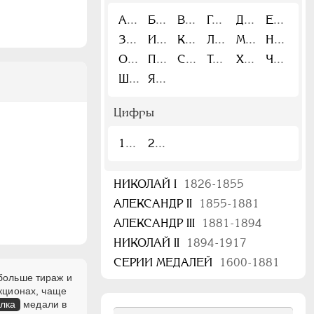
А
Б
В
Г
Д
Е
З
И
К
Л
М
Н
О
П
С
Т
Х
Ч
Ш
Я
Цифры
1
2
НИКОЛАЙ I
1826-1855
АЛЕКСАНДР II
1855-1881
АЛЕКСАНДР III
1881-1894
НИКОЛАЙ II
1894-1917
СЕРИИ МЕДАЛЕЙ
1600-1881
 больше тираж и
кционах, чаще
лка
медали в