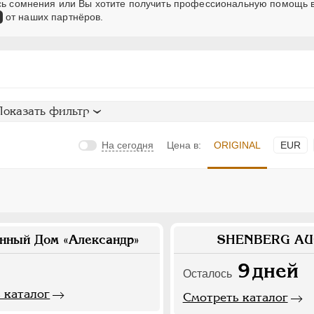
ись сомнения или Вы хотите получить профессиональную помощь 
от наших партнёров.
Показать фильтр
На сегодня
Цена в:
ORIGINAL
EUR
нный Дом «Александр»
SHENBERG AU
9
дней
Осталось
 каталог
Смотреть каталог