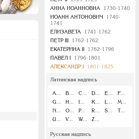
АННА ИОАННОВНА
1730-1740
ИОАНН АНТОНОВИЧ
1740-
1741
ЕЛИЗАВЕТА
1741-1762
ПЕТР III
1762-1762
ЕКАТЕРИНА II
1762-1796
ПАВЕЛ I
1796-1801
АЛЕКСАНДР I
1801-1825
Латинская надпись
A
B
C
D
E
F
G
H
I
K
L
M
N
O
P
R
S
T
U
V
W
Z
Русская надпись