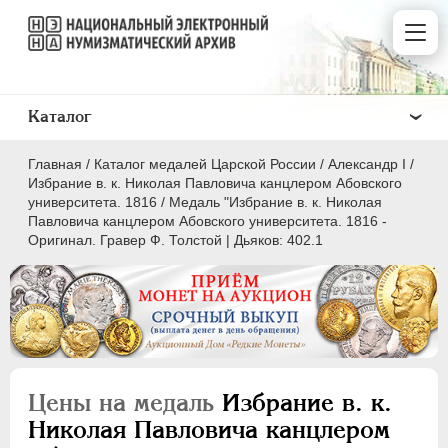
Каталог
Главная
/
Каталог медалей Царской России
/
Александр I
/
Избрание в. к. Николая Павловича канцлером Абовского
университета. 1816
/
Медаль "Избрание в. к. Николая
Павловича канцлером Абовского университета. 1816 -
Оригинал. Гравер Ф. Толстой | Дьяков: 402.1
ВСЕ
ПEТР I
1699-1725
ЕКАТЕРИНА I
1725-1727
ПЕТР II
1727-1729
Цены на медаль
Избрание в. к.
АННА ИОАННОВНА
1730-1740
Николая Павловича канцлером
ИОАНН АНТОНОВИЧ
1740-1741