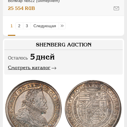
Волмар №822
(интернет)
25 554 RUB
1
2
3
Следующая
Последняя
SHENBERG AUCTION
5
дней
Осталось
Смотреть каталог