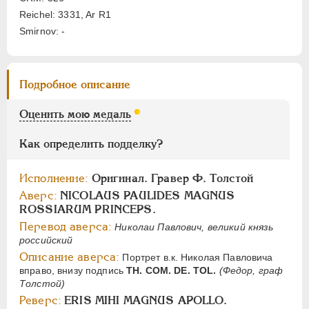
Цифры
Reichel: 3331, Ar R1
Smirnov: -
1
2
НИКОЛАЙ I
1826-1855
Подробное описание
АЛЕКСАНДР II
1855-1881
АЛЕКСАНДР III
1881-1894
Оценить мою медаль
НИКОЛАЙ II
1894-1917
Как определить подделку?
СЕРИИ МЕДАЛЕЙ
1600-1881
Исполнение:
Оригинал. Гравер Ф. Толстой
Аверс:
NICOLAUS PAULIDES MAGNUS
ROSSIARUM PRINCEPS.
Перевод аверса:
Николаи Павлович, великий князь
российский
Описание аверса:
Портрет в.к. Николая Павловича
вправо, внизу подпись
TH. COM. DE. TOL.
(Федор, граф
Толстой)
Реверс:
ERIS MIHI MAGNUS APOLLO.