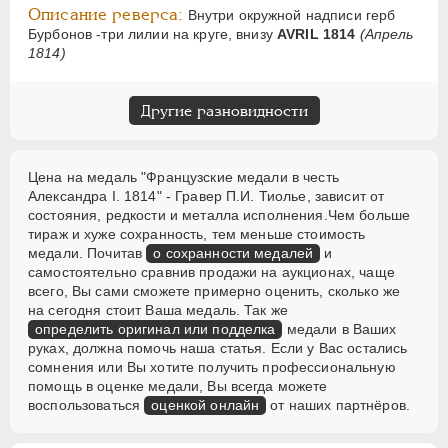
Описание реверса:
Внутри окружной надписи герб
Бурбонов -три лилии на круге, внизу
AVRIL 1814
(Апрель
1814)
Другие разновидности
Цена на медаль "Французские медали в честь
Александра I. 1814" - Гравер П.И. Тиолье, зависит от
состояния, редкости и металла исполнения.Чем больше
тираж и хуже сохранность, тем меньше стоимость
медали. Почитав
о сохранности медалей
и
самостоятельно сравнив продажи на аукционах, чаще
всего, Вы сами сможете примерно оценить, сколько же
на сегодня стоит Ваша медаль. Так же
определить оригинал или подделка
медали в Ваших
руках, должна помочь наша статья. Если у Вас остались
сомнения или Вы хотите получить профессиональную
помощь в оценке медали, Вы всегда можете
воспользоваться
оценкой онлайн
от наших партнёров.