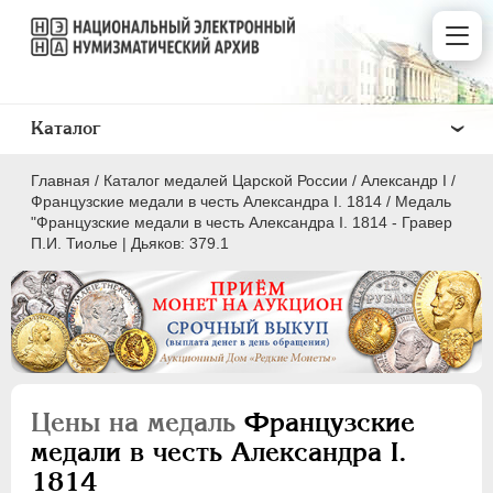
Каталог
Главная
/
Каталог медалей Царской России
/
Александр I
/
Французские медали в честь Александра I. 1814
/
Медаль
"Французские медали в честь Александра I. 1814 - Гравер
П.И. Тиолье | Дьяков: 379.1
ВСЕ
ПEТР I
1699-1725
ЕКАТЕРИНА I
1725-1727
ПЕТР II
1727-1729
Цены на медаль
Французские
АННА ИОАННОВНА
1730-1740
медали в честь Александра I.
ИОАНН АНТОНОВИЧ
1740-1741
1814