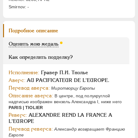
Цифры
Smirnov: -
1
2
Подробное описание
НИКОЛАЙ I
1826-1855
АЛЕКСАНДР II
1855-1881
Оценить мою медаль
АЛЕКСАНДР III
1881-1894
Как определить подделку?
НИКОЛАЙ II
1894-1917
СЕРИИ МЕДАЛЕЙ
1600-1881
Исполнение:
Гравер П.И. Тиолье
Аверс:
AU PACIFICATEUR DE L’EUROPE.
Перевод аверса:
Миротворцу Европы
Описание аверса:
В центре, под полукруглой
надписью изображен вензель Александра I, ниже него
PARIS | TIOLIER
Реверс:
ALEXANDRE REND LA FRANCE A
L’EUROPE
Перевод реверса:
Александр возвращает Францию
Европе