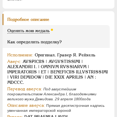
Цифры
1
2
Подробное описание
НИКОЛАЙ I
1826-1855
Оценить мою медаль
АЛЕКСАНДР II
1855-1881
Как определить подделку?
АЛЕКСАНДР III
1881-1894
НИКОЛАЙ II
1894-1917
Исполнение:
Оригинал. Гравер Я. Рейхель
СЕРИИ МЕДАЛЕЙ
1600-1881
Аверс:
AVSPICIIS | AVGVSTISSIMI |
ALEXANDRI I. | OMNIVM RVSSIARVM |
IMPERATORIS | ЕТ | BENEFICIIS ILLVSTRISSIMI
| VIRI DEMIDOW | DIE XXIX APRILIS | AN :
MDCCC.
Перевод аверса:
Под августейшим
покровительством Александра I, благодеяниями
великого мужа Демидова. 29 апреля 1800года
Описание аверса:
Прямая десятистрочная надпись
увенчанная императорской короной
Реверс:
DAT PRAEMIA LAVDI.