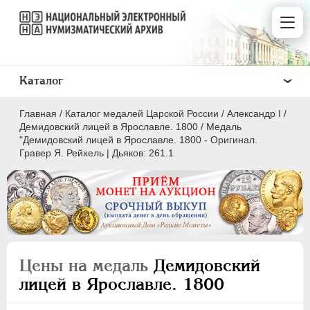
Каталог
Главная
/
Каталог медалей Царской России
/
Александр I
/
Демидовский лицей в Ярославле. 1800
/
Медаль
"Демидовский лицей в Ярославле. 1800 - Оригинал.
Гравер Я. Рейхель | Дьяков: 261.1
ВСЕ
ПEТР I
1699-1725
ЕКАТЕРИНА I
1725-1727
ПЕТР II
1727-1729
Цены на медаль
Демидовский
АННА ИОАННОВНА
1730-1740
лицей в Ярославле. 1800
ИОАНН АНТОНОВИЧ
1740-1741