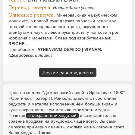
Перевод реверса:
Награждает успехи
Описание реверса:
Минерва, сидя на кубическом
монолите, в правой руке держит лавровый венок над
головой коленопреклонного отрока, окруженного
атрибутами наук, в левой руке трость, у ног сова и рог
изобилия с монетами. Слева под атрибутами наук
I.
REICHEL.
Под обрезом:
ATHENÆVM DEMIDO | VIANVM.
(Демидовский лицей)
Другие разновидности
Цена на медаль "Демидовский лицей в Ярославле. 1800"
- Оригинал. Гравер Я. Рейхель, зависит от состояния,
редкости и металла исполнения.Чем больше тираж и
хуже сохранность, тем меньше стоимость медали.
Почитав
о сохранности медалей
и самостоятельно
сравнив продажи на аукционах, чаще всего, Вы сами
сможете примерно оценить, сколько же на сегодня стоит
Ваша медаль. Так же