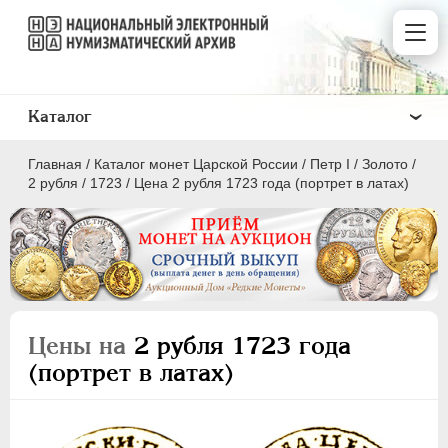
Каталог
Главная
/
Каталог монет Царской России
/
Пeтр I
/
Золото
/
2 рубля
/
1723
/
Цена 2 рубля 1723 года (портрет в латах)
ПEТР I
1699 - 1725
Золото
Цены на
2 рубля 1723 года
(портрет в латах)
2 червонца
2 рубля
1 червонец