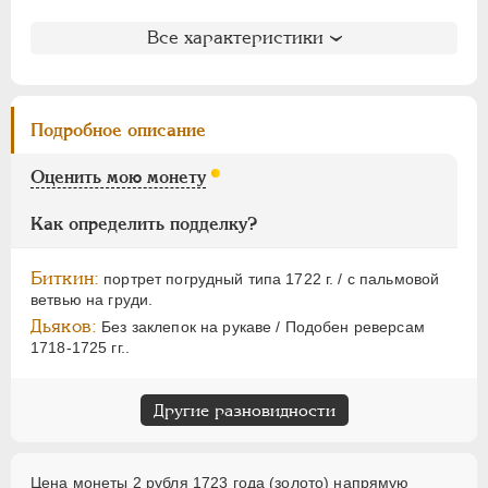
НИКОЛАЙ I
1826-1855
АЛЕКСАНДР II
1855-1881
Литература и редкость
Все характеристики
АЛЕКСАНДР III
1881-1894
Биткин
: #148 (R)
Петров
: 15 рублей (№2)
НИКОЛАЙ II
1894-1917
Уздеников
: 0037 (черта с точкой)
ВРЕМЕННОЕ ПРАВ.
1917-1918
Подробное описание
Дьяков
: 2-4,6
ИНОСТРАННЫЕ
1768-1918
Дьяков ЗС
: 1245 (R2) - 1248 (R2)
Оценить мою монету
Семёнов
: 31- (2900-2960) (R2!;R2+!)
Гиль
: 1
Как определить подделку?
Биткин:
портрет погрудный типа 1722 г. / с пальмовой
ветвью на груди.
Дьяков:
Без заклепок на рукаве / Подобен реверсам
1718-1725 гг..
Другие разновидности
Цена монеты 2 рубля 1723 года (золото) напрямую