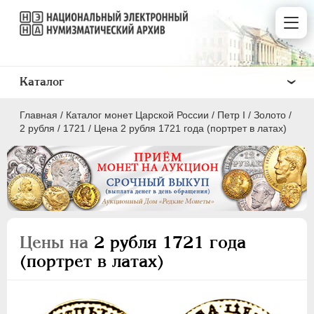
Каталог
Главная
/
Каталог монет Царской России
/
Пeтр I
/
Золото
/
2 рубля
/
1721
/
Цена 2 рубля 1721 года (портрет в латах)
ПEТР I
1699 - 1725
Золото
Цены на
2 рубля 1721 года
(портрет в латах)
2 червонца
2 рубля
1 червонец