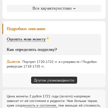
НИКОЛАЙ I
1826-1855
АЛЕКСАНДР II
1855-1881
Литература и редкость
Все характеристики
АЛЕКСАНДР III
1881-1894
Биткин
: #132 (R)
Петров
: 15 рублей (№3)
НИКОЛАЙ II
1894-1917
Уздеников
: 0033 (черта)
ВРЕМЕННОЕ ПРАВ.
1917-1918
Подробное описание
Дьяков
: 4, 5, не вошла в описание
ИНОСТРАННЫЕ
1768-1918
Дьяков ЗС
: 1095 (R2) - 1114 (R2)
Оценить мою монету
Семёнов
: 31- (2100-2200) (R2!)
Гиль
: 2
Как определить подделку?
Дьяков:
Портрет 1720-1722 гг. в супервесте / Подобен
реверсам 1718-1725 гг..
Другие разновидности
Цена монеты 2 рубля 1721 года (золото) напрямую
зависит от её состояния и редкости. Чем больше тираж,
хуже сохранность и состояние, тем меньше её стоимость.