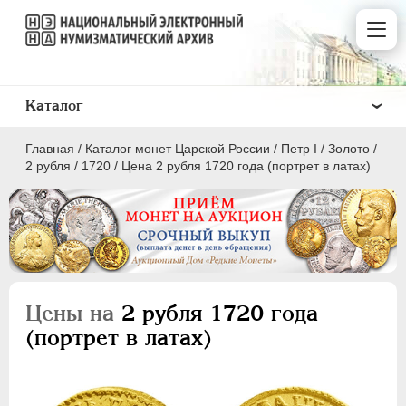
Каталог
Главная
/
Каталог монет Царской России
/
Пeтр I
/
Золото
/
2 рубля
/
1720
/
Цена 2 рубля 1720 года (портрет в латах)
ПEТР I
1699 - 1725
Золото
Цены на
2 рубля 1720 года
(портрет в латах)
2 червонца
2 рубля
1 червонец