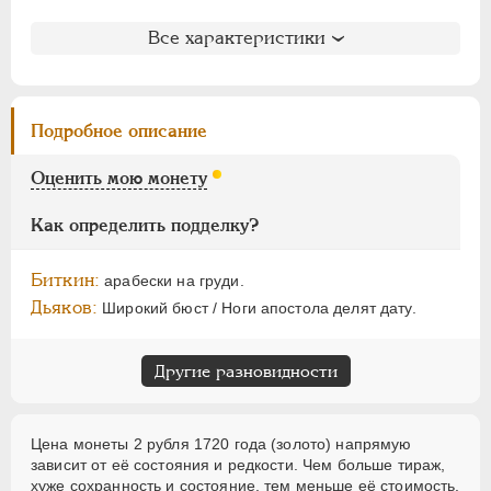
НИКОЛАЙ I
1826-1855
АЛЕКСАНДР II
1855-1881
Литература и редкость
Все характеристики
АЛЕКСАНДР III
1881-1894
Биткин
: #94 (R)
Петров
: не вошла в описание
НИКОЛАЙ II
1894-1917
Уздеников
: 0032 (черта)
ВРЕМЕННОЕ ПРАВ.
1917-1918
Подробное описание
Дьяков
: 17 А
ИНОСТРАННЫЕ
1768-1918
Дьяков ЗС
: 881 (R2)
Оценить мою монету
Семёнов
: 31- (1600-1660) (R2+!)
Гиль
: 11
Как определить подделку?
Биткин:
арабески на груди.
Дьяков:
Широкий бюст / Ноги апостола делят дату.
Другие разновидности
Цена монеты 2 рубля 1720 года (золото) напрямую
зависит от её состояния и редкости. Чем больше тираж,
хуже сохранность и состояние, тем меньше её стоимость.