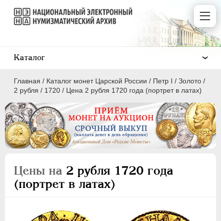
Каталог
Главная
/
Каталог монет Царской России
/
Пeтр I
/
Золото
/
2 рубля
/
1720
/
Цена 2 рубля 1720 года (портрет в латах)
ПEТР I
1699 - 1725
Золото
Цены на
2 рубля 1720 года
(портрет в латах)
2 червонца
2 рубля
1 червонец