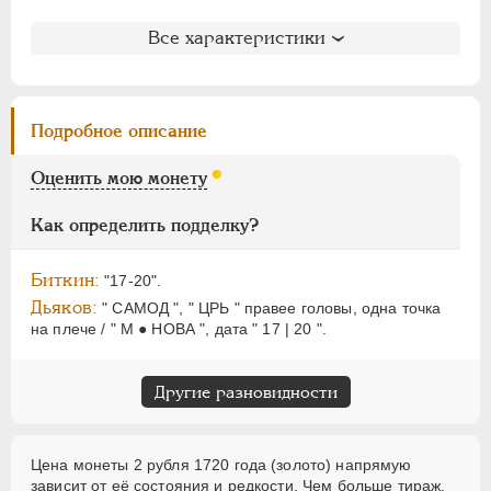
НИКОЛАЙ I
1826-1855
АЛЕКСАНДР II
1855-1881
Литература и редкость
Все характеристики
АЛЕКСАНДР III
1881-1894
Биткин
: #82 (R1)
Петров
: 15 рублей (№15)
НИКОЛАЙ II
1894-1917
Уздеников
: 0031 (черта)
ВРЕМЕННОЕ ПРАВ.
1917-1918
Подробное описание
Дьяков
: не вошла в описание
ИНОСТРАННЫЕ
1768-1918
Дьяков ЗС
: 868 (R2)
Оценить мою монету
Семёнов
: не вошла в описание
Гиль
: 2 (точка)
Как определить подделку?
Биткин:
"17-20".
Дьяков:
" САМОД ", " ЦРЬ " правее головы, одна точка
на плече / " М ● НОВА ", дата " 17 | 20 ".
Другие разновидности
Цена монеты 2 рубля 1720 года (золото) напрямую
зависит от её состояния и редкости. Чем больше тираж,