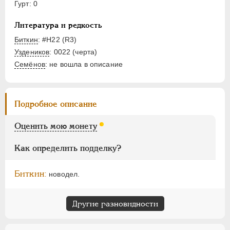
НИКОЛАЙ I
1826-1855
Гурт: 0
АЛЕКСАНДР II
1855-1881
Литература и редкость
АЛЕКСАНДР III
1881-1894
Биткин
: #H22 (R3)
НИКОЛАЙ II
1894-1917
Уздеников
: 0022 (черта)
ВРЕМЕННОЕ ПРАВ.
1917-1918
Семёнов
: не вошла в описание
ИНОСТРАННЫЕ
1768-1918
Подробное описание
Оценить мою монету
Как определить подделку?
Биткин:
новодел.
Другие разновидности