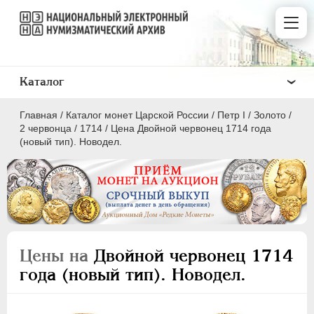
Каталог
Главная
/
Каталог монет Царской России
/
Пeтр I
/
Золото
/
2 червонца
/
1714
/
Цена Двойной червонец 1714 года
(новый тип). Новодел.
ПEТР I
1699 - 1725
Золото
Цены на
Двойной червонец 1714
2 червонца
года (новый тип). Новодел.
2 рубля
1 червонец