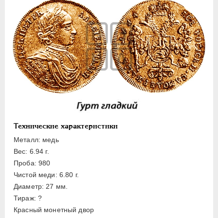
Жалованные
Серебро
Медь
Пробные
Для Речи Посполитой
Монетовидные жетоны
ЕКАТЕРИНА I
1725-1727
ПЕТР II
1727-1729
АННА ИОАННОВНА
1730-1740
Технические характеристики
ИОАНН АНТОНОВИЧ
1740-1741
Металл: медь
ЕЛИЗАВЕТА
1741-1762
Вес: 6.94 г.
ПЕТР III
1762-1762
Проба: 980
Чистой меди: 6.80 г.
ЕКАТЕРИНА II
1762-1796
Диаметр: 27 мм.
ПАВЕЛ I
1796-1801
Тираж: ?
АЛЕКСАНДР I
1801-1825
Красный монетный двор