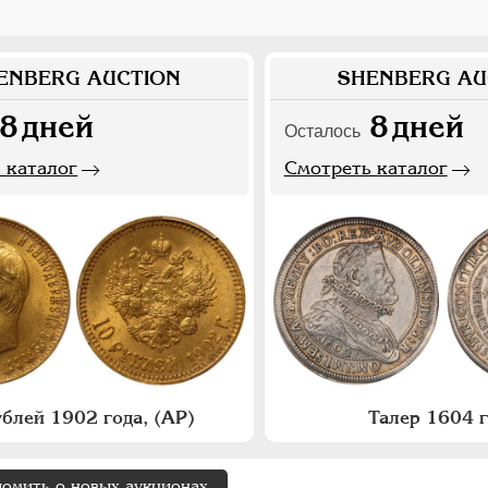
ENBERG AUCTION
SHENBERG AU
8
дней
8
дней
Осталось
 каталог
Смотреть каталог
ублей 1902 года, (АР)
Талер 1604 
домить о новых аукционах