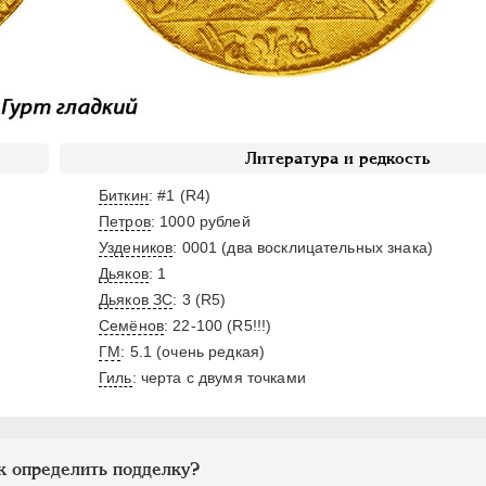
Литература и редкость
Биткин
: #1 (R4)
Петров
: 1000 рублей
Уздеников
: 0001 (два восклицательных знака)
Дьяков
: 1
Дьяков ЗС
: 3 (R5)
Семёнов
: 22-100 (R5!!!)
ГМ
: 5.1 (очень редкая)
Гиль
: черта с двумя точками
к определить подделку?