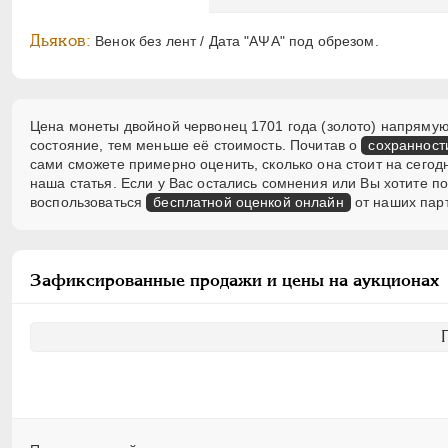
Дьяков:
Венок без лент / Дата "АΨА" под обрезом.
Цена монеты двойной червонец 1701 года (золото) напрямую 
состояние, тем меньше её стоимость. Почитав о
сохранност
сами сможете примерно оценить, сколько она стоит на сегод
наша статья. Если у Вас остались сомнения или Вы хотите 
воспользоваться
бесплатной оценкой онлайн
от наших пар
Зафиксированные продажи и цены на аукционах