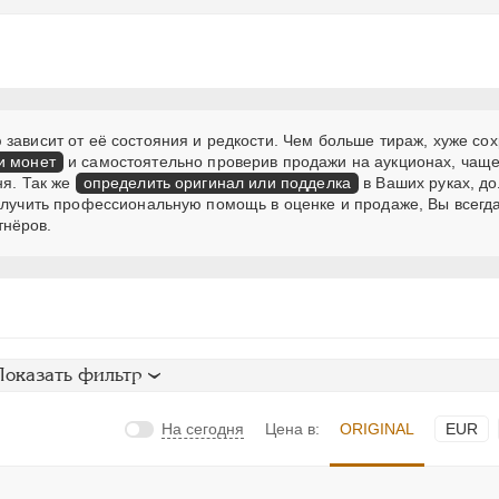
зависит от её состояния и редкости. Чем больше тираж, хуже сох
и монет
и самостоятельно проверив продажи на аукционах, чаще
ня. Так же
определить оригинал или подделка
в Ваших руках, д
получить профессиональную помощь в оценке и продаже, Вы всегд
тнёров.
Показать фильтр
На сегодня
Цена в:
ORIGINAL
EUR