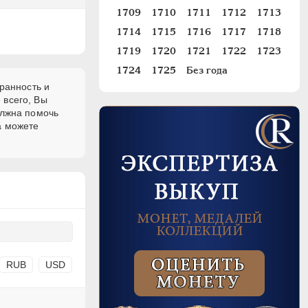
1709
1710
1711
1712
1713
1714
1715
1716
1717
1718
1719
1720
1721
1722
1723
1724
1725
Без года
ранность и
 всего, Вы
олжна помочь
а можете
RUB
USD