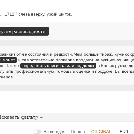
" 1712 " слева вверху, узкий щиток.
ругие разновидности
зависит от её состояния и редкости. Чем больше тираж, хуже сох
и монет
и самостоятельно проверив продажи на аукционах, чаще
ня. Так же
определить оригинал или подделка
в Ваших руках, д
получить профессиональную помощь в оценке и продаже, Вы всегд
тнёров.
Показать фильтр
На сегодня
Цена в:
ORIGINAL
EUR