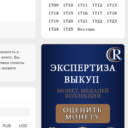
1709
1710
1711
1712
1713
1714
1715
1716
1717
1718
1719
1720
1721
1722
1723
1724
1725
Без года
ранность и
 всего, Вы
олжна помочь
а можете
RUB
USD