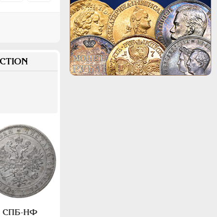
CTION
а, СПБ-НФ