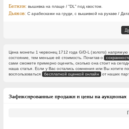
Биткин:
вышивка на плаще / "DL" под хвостом.
Дьяков:
С арабесками на груди, с вышивкой на рукаве / Дата 
Д
Цена монеты 1 червонец 1712 года G/D-L (золото) напрямую 
состояние, тем меньше её стоимость. Почитав о
сохранност
сами сможете примерно оценить, сколько она стоит на сегод
наша статья. Если у Вас остались сомнения или Вы хотите 
воспользоваться
бесплатной оценкой онлайн
от наших пар
Зафиксированные продажи и цены на аукционах