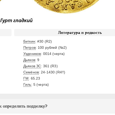
Литература и редкость
Биткин
: #30 (R2)
Петров
: 100 рублей (№2)
Уздеников
: 0014 (черта)
Дьяков
: 9
Дьяков ЗС
: 361 (R3)
Семёнов
: 24-1430 (R4!!)
ГМ
: 65.23
Гиль
: 5 (черта)
к определить подделку?