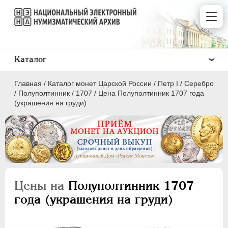
Каталог
Главная
/
Каталог монет Царской России
/
Пeтр I
/
Серебро
/
Полуполтинник
/
1707
/
Цена Полуполтинник 1707 года
(украшения на груди)
ПEТР I
1699 - 1725
Золото
Серебро
Цены на
Полуполтинник 1707
года (украшения на груди)
1 рубль
Полтина