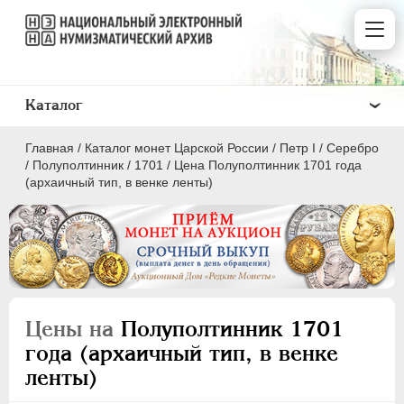
Каталог
Главная
/
Каталог монет Царской России
/
Пeтр I
/
Серебро
/
Полуполтинник
/
1701
/
Цена Полуполтинник 1701 года
(архаичный тип, в венке ленты)
ПEТР I
1699 - 1725
Золото
Серебро
Цены на
Полуполтинник 1701
года (архаичный тип, в венке
1 рубль
ленты)
Полтина