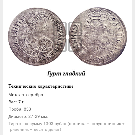
Полуполтинник
Гривенник
Гривна
10 денег
5 копеек
Алтын(ник)
1 копейка
Медь
Пробные
Для Речи Посполитой
Технические характеристики
Монетовидные жетоны
Металл: серебро
ЕКАТЕРИНА I
1725-1727
Вес: 7 г.
Проба: 833
ПЕТР II
1727-1729
Диаметр: 27-29 мм.
АННА ИОАННОВНА
1730-1740
Тираж: на сумму 1303 рубля (полтина + полуполтинник +
ИОАНН АНТОНОВИЧ
1740-1741
гривенник + десять денег)