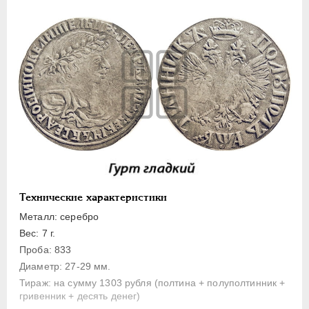
Полуполтинник
Гривенник
Гривна
10 денег
5 копеек
Алтын(ник)
1 копейка
Медь
Пробные
Для Речи Посполитой
Технические характеристики
Монетовидные жетоны
Металл: серебро
ЕКАТЕРИНА I
1725-1727
Вес: 7 г.
Проба: 833
ПЕТР II
1727-1729
Диаметр: 27-29 мм.
АННА ИОАННОВНА
1730-1740
Тираж: на сумму 1303 рубля (полтина + полуполтинник +
ИОАНН АНТОНОВИЧ
1740-1741
гривенник + десять денег)