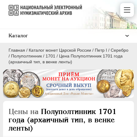
Каталог
Главная
/
Каталог монет Царской России
/
Пeтр I
/
Серебро
/
Полуполтинник
/
1701
/
Цена Полуполтинник 1701 года
(архаичный тип, в венке ленты)
ПEТР I
1699 - 1725
Золото
Серебро
Цены на
Полуполтинник 1701
года (архаичный тип, в венке
1 рубль
ленты)
Полтина