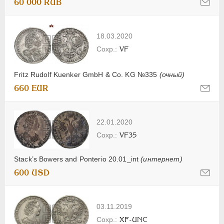
60 000 RUB
18.03.2020
VF
Fritz Rudolf Kuenker GmbH & Co. KG №335
(очный)
660 EUR
22.01.2020
VF35
Stack’s Bowers and Ponterio 20.01_int
(интернет)
600 USD
03.11.2019
XF-UNC