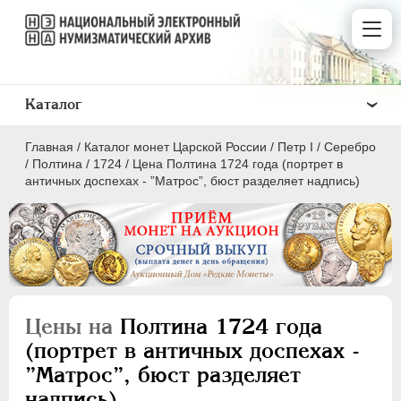
Каталог
Главная
/
Каталог монет Царской России
/
Пeтр I
/
Серебро
/
Полтина
/
1724
/
Цена Полтина 1724 года (портрет в
античных доспехах - ”Матрос”, бюст разделяет надпись)
ПEТР I
1699 - 1725
Золото
Серебро
Цены на
Полтина 1724 года
(портрет в античных доспехах -
1 рубль
”Матрос”, бюст разделяет
Полтина
надпись)