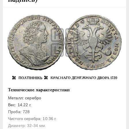
Полуполтинник
Гривенник
Гривна
10 денег
5 копеек
Алтын(ник)
1 копейка
Медь
Пробные
Для Речи Посполитой
Монетовидные жетоны
Технические характеристики
ЕКАТЕРИНА I
1725-1727
Металл: серебро
ПЕТР II
1727-1729
Вес: 14.22 г.
Проба: 728
АННА ИОАННОВНА
1730-1740
Чистого серебра: 10.36 г.
ИОАНН АНТОНОВИЧ
1740-1741
Диаметр: 32-34 мм.