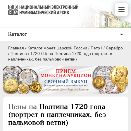
Каталог
Главная
/
Каталог монет Царской России
/
Пeтр I
/
Серебро
/
Полтина
/
1720
/
Цена Полтина 1720 года (портрет в
наплечниках, без пальмовой ветви)
ПEТР I
1699 - 1725
Золото
Серебро
Цены на
Полтина 1720 года
(портрет в наплечниках, без
1 рубль
пальмовой ветви)
Полтина