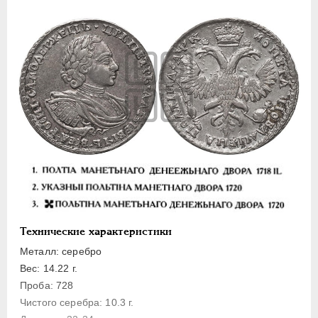
Полуполтинник
Гривенник
Гривна
10 денег
5 копеек
Алтын(ник)
1 копейка
Медь
Пробные
Для Речи Посполитой
Монетовидные жетоны
Технические характеристики
ЕКАТЕРИНА I
1725-1727
Металл: серебро
ПЕТР II
1727-1729
Вес: 14.22 г.
АННА ИОАННОВНА
1730-1740
Проба: 728
ИОАНН АНТОНОВИЧ
1740-1741
Чистого серебра: 10.3 г.