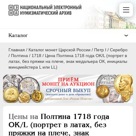
Каталог
Главная
/
Каталог монет Царской России
/
Пeтр I
/
Серебро
/
Полтина
/
1718
/
Цена Полтина 1718 года OK/L (портрет в
латах, без пряжки на плече, знак медальера ОК, инициалы
минцмейстера L или LL)
ПEТР I
1699 - 1725
Золото
Серебро
Цены на
Полтина 1718 года
1 рубль
OK/L (портрет в латах, без
Полтина
пряжки на плече, знак