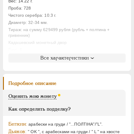
ЕЛИЗАВЕТА
1741-1762
Вес: 14.22 г.
ПЕТР III
1762-1762
Проба: 728
Чистого серебра: 10.3 г.
ЕКАТЕРИНА II
1762-1796
Диаметр: 32-34 мм.
ПАВЕЛ I
1796-1801
Тираж: на сумму 629499 рубля (рубль + полтина +
АЛЕКСАНДР I
1801-1825
гривенник)
НИКОЛАЙ I
1826-1855
Кадашевский монетный двор
Гурт: 4
АЛЕКСАНДР II
1855-1881
Все характеристики
АЛЕКСАНДР III
1881-1894
Литература и редкость
НИКОЛАЙ II
1894-1917
Биткин
: #607 (R)
ВРЕМЕННОЕ ПРАВ.
1917-1918
Петров
: 10 рублей (№3)
Подробное описание
ИНОСТРАННЫЕ
1768-1918
Уздеников
: 0559
Дьяков
: 31
Оценить мою монету
Дьяков ЗС
: 602 (R3)
Семёнов
: 91-2050 (R3)
Как определить подделку?
ГМ
: 91.19
Гиль
: 5 (точка)
Биткин:
арабески на груди / "...ПОЛТIНА"/"L".
Дьяков:
" OK ", с арабесками на груди / " L " на хвосте