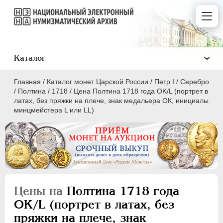
Каталог
Главная
/
Каталог монет Царской России
/
Пeтр I
/
Серебро
/
Полтина
/
1718
/
Цена Полтина 1718 года OK/L (портрет в
латах, без пряжки на плече, знак медальера ОК, инициалы
минцмейстера L или LL)
ПEТР I
1699 - 1725
Золото
Серебро
Цены на
Полтина 1718 года
1 рубль
OK/L (портрет в латах, без
Полтина
пряжки на плече, знак