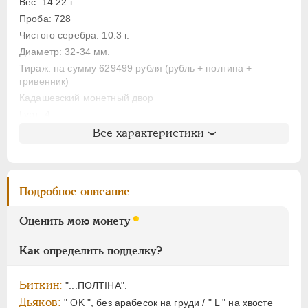
ЕЛИЗАВЕТА
1741-1762
Вес: 14.22 г.
ПЕТР III
1762-1762
Проба: 728
Чистого серебра: 10.3 г.
ЕКАТЕРИНА II
1762-1796
Диаметр: 32-34 мм.
ПАВЕЛ I
1796-1801
Тираж: на сумму 629499 рубля (рубль + полтина +
АЛЕКСАНДР I
1801-1825
гривенник)
НИКОЛАЙ I
1826-1855
Кадашевский монетный двор
Гурт: 4
АЛЕКСАНДР II
1855-1881
Все характеристики
АЛЕКСАНДР III
1881-1894
Литература и редкость
НИКОЛАЙ II
1894-1917
Биткин
: #604 (R)
ВРЕМЕННОЕ ПРАВ.
1917-1918
Петров
: 6 рублей (№6)
Подробное описание
ИНОСТРАННЫЕ
1768-1918
Уздеников
: 0559
Дьяков
: 41
Оценить мою монету
Дьяков ЗС
: 597 (R3)
Семёнов
: 91-2620 (R1+)
Как определить подделку?
ГМ
: 91.14
Гиль
: 4
Биткин:
"...ПОЛТIНА".
Дьяков:
" OK ", без арабесок на груди / " L " на хвосте