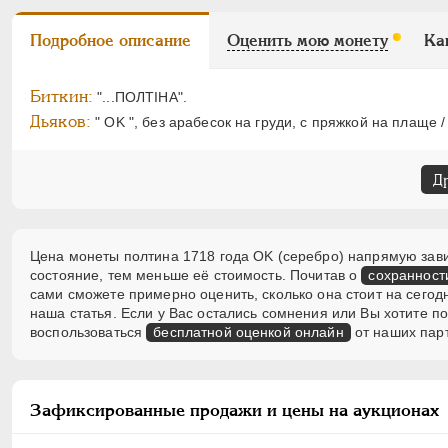
Подробное описание
Оценить мою монету
Ка
Биткин:
"...ПОЛТIНА".
Дьяков:
" OK ", без арабесок на груди, с пряжкой на плаще / 
Д
Цена монеты полтина 1718 года OK (серебро) напрямую завис
состояние, тем меньше её стоимость. Почитав о
сохранност
сами сможете примерно оценить, сколько она стоит на сегод
наша статья. Если у Вас остались сомнения или Вы хотите 
воспользоваться
бесплатной оценкой онлайн
от наших пар
Зафиксированные продажи и цены на аукционах