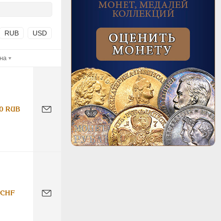
RUB
USD
на
0 RUB
 CHF