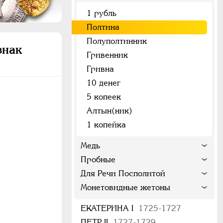
1 рубль
Полтина
Полуполтинник
знак
Гривенник
Гривна
10 денег
5 копеек
Алтын(ник)
1 копейка
Медь
Пробные
Для Речи Посполитой
Монетовидные жетоны
ЕКАТЕРИНА I
1725-1727
ПЕТР II
1727-1729