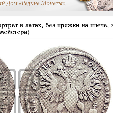
трет в латах, без пряжки на плече, 
цмейстера)