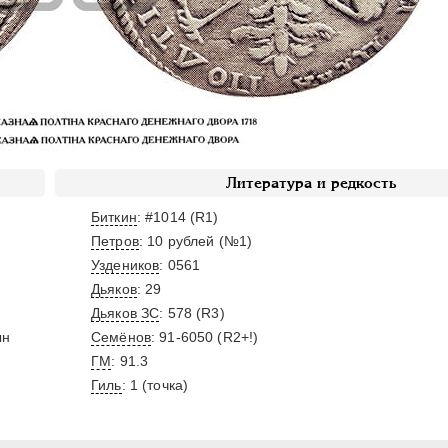
Литература и редкость
Биткин
: #1014 (R1)
Петров
: 10 рублей (№1)
Уздеников
: 0561
Дьяков
: 29
Дьяков ЗС
: 578 (R3)
ын
Семёнов
: 91-6050 (R2+!)
ГМ
: 91.3
Гиль
: 1 (точка)