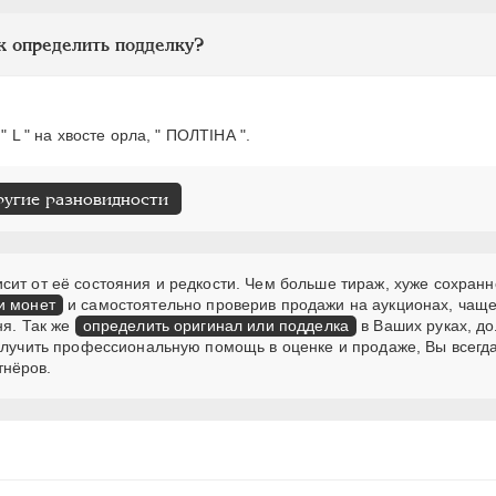
к определить подделку?
" L " на хвосте орла, " ПОЛТIНА ".
ругие разновидности
ит от её состояния и редкости. Чем больше тираж, хуже сохранн
и монет
и самостоятельно проверив продажи на аукционах, чаще
ня. Так же
определить оригинал или подделка
в Ваших руках, д
получить профессиональную помощь в оценке и продаже, Вы всегд
тнёров.