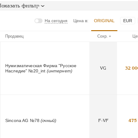
Показать фильтр
На сегодня
Цена в:
ORIGINAL
EUR
Продавец
Сохр.
Це
Нумизматическая Фирма "Русское
VG
32 00
Наследие" №20_int
(интернет)
Sincona AG №78
(очный)
F-VF
475