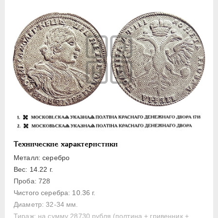
Полуполтинник
Гривенник
Гривна
10 денег
5 копеек
Алтын(ник)
1 копейка
Медь
Пробные
Для Речи Посполитой
Технические характеристики
Монетовидные жетоны
Металл: серебро
ЕКАТЕРИНА I
1725-1727
Вес: 14.22 г.
ПЕТР II
1727-1729
Проба: 728
АННА ИОАННОВНА
1730-1740
Чистого серебра: 10.36 г.
ИОАНН АНТОНОВИЧ
1740-1741
Диаметр: 32-34 мм.
Тираж: на сумму 28730 рубля (полтина + гривенник +