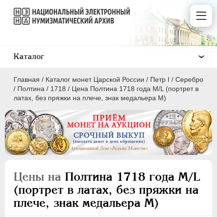
Каталог
Главная
/
Каталог монет Царской России
/
Пeтр I
/
Серебро
/
Полтина
/
1718
/
Цена Полтина 1718 года M/L (портрет в
латах, без пряжки на плече, знак медальера М)
ПEТР I
1699 - 1725
Золото
Серебро
Цены на
Полтина 1718 года M/L
(портрет в латах, без пряжки на
1 рубль
плече, знак медальера М)
Полтина