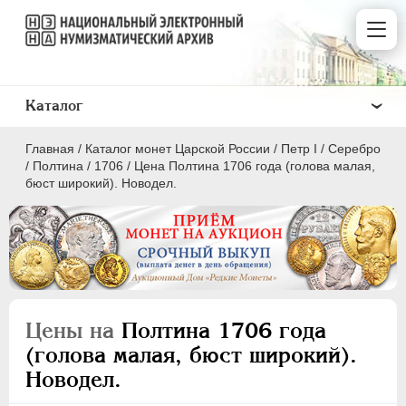
Каталог
Главная
/
Каталог монет Царской России
/
Пeтр I
/
Серебро
/
Полтина
/
1706
/
Цена Полтина 1706 года (голова малая,
бюст широкий). Новодел.
ПEТР I
1699 - 1725
Золото
Серебро
Цены на
Полтина 1706 года
(голова малая, бюст широкий).
1 рубль
Новодел.
Полтина