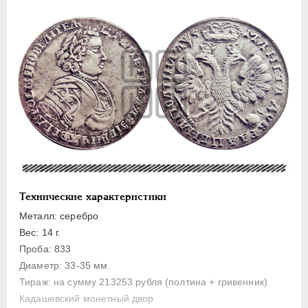
Полуполтинник
Гривенник
Гривна
10 денег
5 копеек
Алтын(ник)
1 копейка
Медь
Пробные
Для Речи Посполитой
Технические характеристики
Монетовидные жетоны
Металл: серебро
ЕКАТЕРИНА I
1725-1727
Вес: 14 г.
Проба: 833
ПЕТР II
1727-1729
Диаметр: 33-35 мм.
АННА ИОАННОВНА
1730-1740
Тираж: на сумму 213253 рубля (полтина + гривенник)
ИОАНН АНТОНОВИЧ
1740-1741
Кадашевский монетный двор