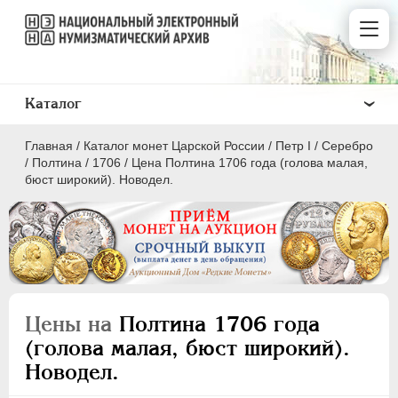
Каталог
Главная
/
Каталог монет Царской России
/
Пeтр I
/
Серебро
/
Полтина
/
1706
/
Цена Полтина 1706 года (голова малая,
бюст широкий). Новодел.
ПEТР I
1699 - 1725
Золото
Серебро
Цены на
Полтина 1706 года
(голова малая, бюст широкий).
1 рубль
Новодел.
Полтина