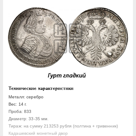
Полуполтинник
Гривенник
Гривна
10 денег
5 копеек
Алтын(ник)
1 копейка
Медь
Пробные
Для Речи Посполитой
Технические характеристики
Монетовидные жетоны
Металл: серебро
ЕКАТЕРИНА I
1725-1727
Вес: 14 г.
ПЕТР II
1727-1729
Проба: 833
Диаметр: 33-35 мм.
АННА ИОАННОВНА
1730-1740
Тираж: на сумму 213253 рубля (полтина + гривенник)
ИОАНН АНТОНОВИЧ
1740-1741
Кадашевский монетный двор