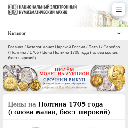
Каталог
Главная
/
Каталог монет Царской России
/
Пeтр I
/
Серебро
/
Полтина
/
1705
/
Цена Полтина 1705 года (голова малая,
бюст широкий)
ПEТР I
1699 - 1725
Золото
Серебро
Цены на
Полтина 1705 года
(голова малая, бюст широкий)
1 рубль
Полтина