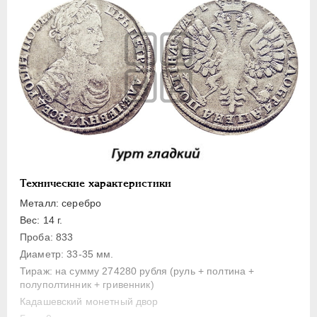
Полуполтинник
Гривенник
Гривна
10 денег
5 копеек
Алтын(ник)
1 копейка
Медь
Пробные
Технические характеристики
Для Речи Посполитой
Металл: серебро
Монетовидные жетоны
Вес: 14 г.
ЕКАТЕРИНА I
1725-1727
Проба: 833
Диаметр: 33-35 мм.
ПЕТР II
1727-1729
Тираж: на сумму 274280 рубля (руль + полтина +
АННА ИОАННОВНА
1730-1740
полуполтинник + гривенник)
ИОАНН АНТОНОВИЧ
1740-1741
Кадашевский монетный двор