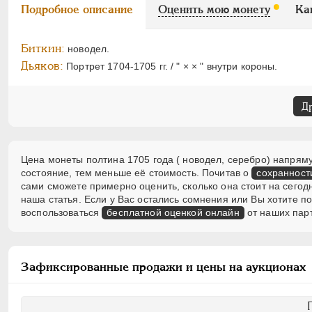
Подробное описание
Оценить мою монету
Ка
Биткин:
новодел.
Дьяков:
Портрет 1704-1705 гг. / " × × " внутри короны.
Д
Цена монеты полтина 1705 года ( новодел, серебро) напряму
состояние, тем меньше её стоимость. Почитав о
сохранност
сами сможете примерно оценить, сколько она стоит на сегод
наша статья. Если у Вас остались сомнения или Вы хотите 
воспользоваться
бесплатной оценкой онлайн
от наших пар
Зафиксированные продажи и цены на аукционах