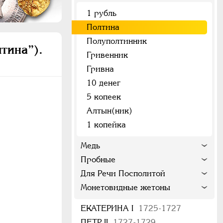
1 рубль
Полтина
Полуполтинник
тина”).
Гривенник
Гривна
10 денег
5 копеек
Алтын(ник)
1 копейка
Медь
Пробные
Для Речи Посполитой
Монетовидные жетоны
ЕКАТЕРИНА I
1725-1727
ПЕТР II
1727-1729