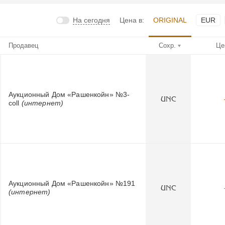
На сегодня
Цена в:
ORIGINAL
EUR
Продавец
Сохр.
Це
Аукционный Дом «Рашенкойн» №3-
UNC
coll
(интернет)
Аукционный Дом «Рашенкойн» №191
UNC
(интернет)