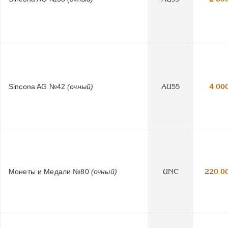
Sincona AG №42
(очный)
AU55
4 00
Монеты и Медали №80
(очный)
UNC
220 0