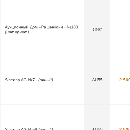
Аукционный Дом «Рашенкойн» №183
UNC
(интернет)
Sincona AG №71
(очный)
AU55
2 50
Sincona AG №58
(очный)
AU55
2 80