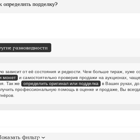
к определить подделку?
ругие разновидности
ю зависит от её состояния и редкости. Чем больше тираж, хуже с
и монет
и самостоятельно проверив продажи на аукционах, чаще
ня. Так же
определить оригинал или подделка
в Ваших руках, д
получить профессиональную помощь в оценке и продаже, Вы всегд
тнёров.
Показать фильтр