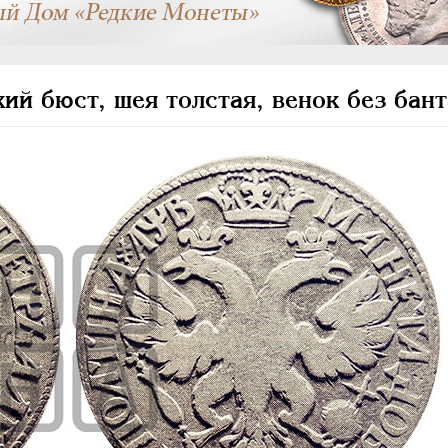
й бюст, шея толстая, венок без бант