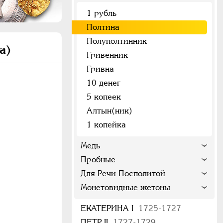
1 рубль
Полтина
Полуполтинник
а)
Гривенник
Гривна
10 денег
5 копеек
Алтын(ник)
1 копейка
Медь
Пробные
Для Речи Посполитой
Монетовидные жетоны
ЕКАТЕРИНА I
1725-1727
ПЕТР II
1727-1729