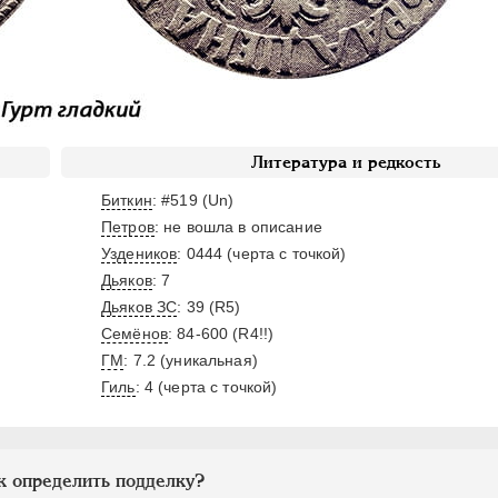
Литература и редкость
Биткин
: #519 (Un)
Петров
: не вошла в описание
Уздеников
: 0444 (черта с точкой)
Дьяков
: 7
Дьяков ЗС
: 39 (R5)
Семёнов
: 84-600 (R4!!)
ГМ
: 7.2 (уникальная)
Гиль
: 4 (черта с точкой)
к определить подделку?