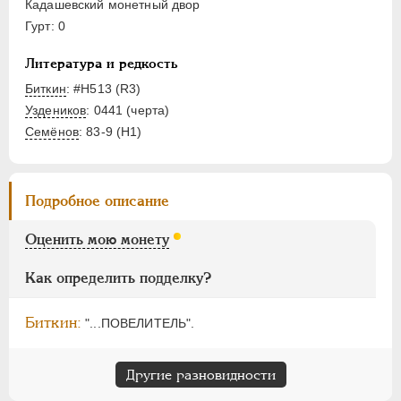
ЕЛИЗАВЕТА
1741-1762
Кадашевский монетный двор
ПЕТР III
1762-1762
Гурт: 0
ЕКАТЕРИНА II
1762-1796
Литература и редкость
ПАВЕЛ I
1796-1801
Биткин
: #H513 (R3)
АЛЕКСАНДР I
1801-1825
Уздеников
: 0441 (черта)
НИКОЛАЙ I
1826-1855
Семёнов
: 83-9 (H1)
АЛЕКСАНДР II
1855-1881
АЛЕКСАНДР III
1881-1894
НИКОЛАЙ II
1894-1917
Подробное описание
ВРЕМЕННОЕ ПРАВ.
1917-1918
Оценить мою монету
ИНОСТРАННЫЕ
1768-1918
Как определить подделку?
Биткин:
"...ПОВЕЛИТЕЛЬ".
Другие разновидности