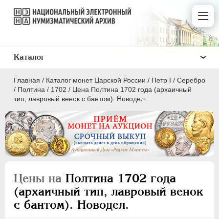
Каталог
Главная
/
Каталог монет Царской России
/
Пeтр I
/
Серебро
/
Полтина
/
1702
/
Цена Полтина 1702 года (архаичный
тип, лавровый венок с бантом). Новодел.
ПEТР I
1699 - 1725
Золото
Серебро
Цены на
Полтина 1702 года
(архаичный тип, лавровый венок
1 рубль
с бантом). Новодел.
Полтина