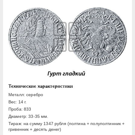
Полуполтинник
Гривенник
Гривна
10 денег
5 копеек
Алтын(ник)
1 копейка
Медь
Пробные
Для Речи Посполитой
Технические характеристики
Монетовидные жетоны
Металл: серебро
ЕКАТЕРИНА I
1725-1727
Вес: 14 г.
Проба: 833
ПЕТР II
1727-1729
Диаметр: 33-35 мм.
АННА ИОАННОВНА
1730-1740
Тираж: на сумму 1347 рубля (полтина + полуполтинник +
ИОАНН АНТОНОВИЧ
1740-1741
гривенник + десять денег)