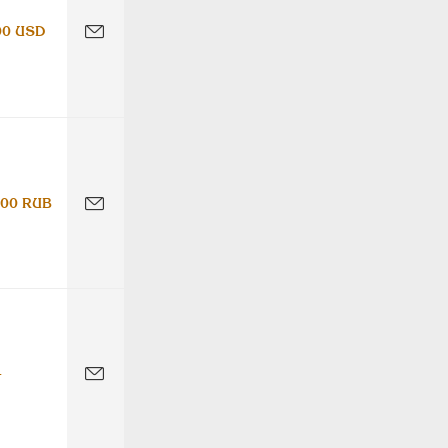
00 USD
000 RUB
-