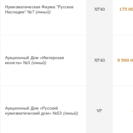
Нумизматическая Фирма "Русское
XF40
175 0
Наследие" №7
(очный)
Аукционный Дом «Имперская
XF40
9 500 
монета» №3
(очный)
Аукционный Дом «Русский
VF
нумизматический дом» №53
(очный)