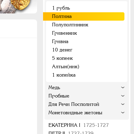
1 рубль
Полтина
Полуполтинник
Гривенник
Гривна
10 денег
5 копеек
Алтын(ник)
1 копейка
Медь
Пробные
Для Речи Посполитой
Монетовидные жетоны
ЕКАТЕРИНА I
1725-1727
ПЕТР II
1727-1729