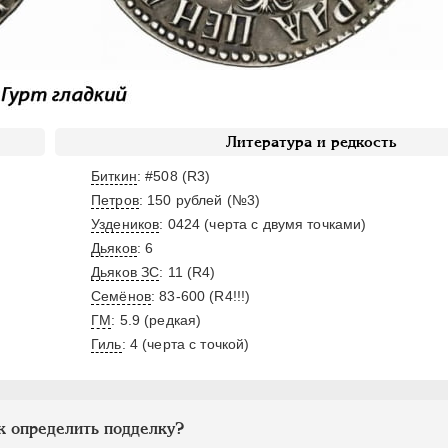
Литература и редкость
Биткин
: #508 (R3)
Петров
: 150 рублей (№3)
Уздеников
: 0424 (черта с двумя точками)
Дьяков
: 6
Дьяков ЗС
: 11 (R4)
Семёнов
: 83-600 (R4!!!)
ГМ
: 5.9 (редкая)
Гиль
: 4 (черта с точкой)
к определить подделку?