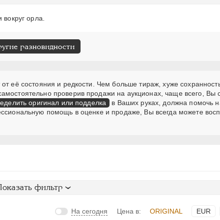
 вокруг орла.
ругие разновидности
от её состояния и редкости. Чем больше тираж, хуже сохранность
самостоятельно проверив продажи на аукционах, чаще всего, Вы
еделить оригинал или подделка
в Ваших руках, должна помочь н
ессиональную помощь в оценке и продаже, Вы всегда можете вос
Показать фильтр
На сегодня
Цена в:
ORIGINAL
EUR