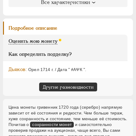
ЕЛИЗАВЕТА
1741-1762
Литература и редкость
Все характеристики
ПЕТР III
1762-1762
Биткин
: #1133 (R3)
ЕКАТЕРИНА II
1762-1796
Петров
: 150 рублей (№2)
Уздеников
: 0596 (черта с двумя точками)
ПАВЕЛ I
1796-1801
Подробное описание
Дьяков
: 3
АЛЕКСАНДР I
1801-1825
Дьяков ЗС
: 1090 (R5)
Оценить мою монету
НИКОЛАЙ I
1826-1855
Семёнов
: 150-3500 (R5!!)
АЛЕКСАНДР II
1855-1881
Гиль
: 2 (черта с точкой)
Как определить подделку?
АЛЕКСАНДР III
1881-1894
НИКОЛАЙ II
1894-1917
Дьяков:
Орел 1714 г. / Дата " ҂АΨК ".
ВРЕМЕННОЕ ПРАВ.
1917-1918
ИНОСТРАННЫЕ
1768-1918
Другие разновидности
Цена монеты гривенник 1720 года (серебро) напрямую
зависит от её состояния и редкости. Чем больше тираж,
хуже сохранность и состояние, тем меньше её стоимость.
Почитав о
сохранности монет
и самостоятельно
проверив продажи на аукционах, чаще всего, Вы сами