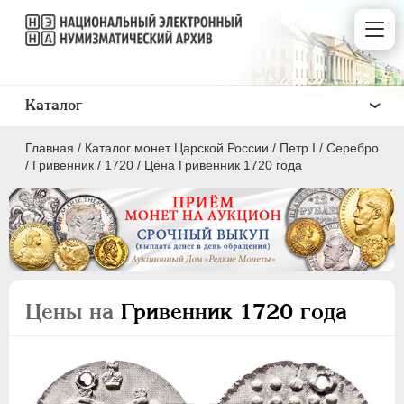
Каталог
Главная
/
Каталог монет Царской России
/
Пeтр I
/
Серебро
/
Гривенник
/
1720
/
Цена Гривенник 1720 года
ПEТР I
1699 - 1725
Золото
Цены на
Гривенник 1720 года
Серебро
1 рубль
Полтина