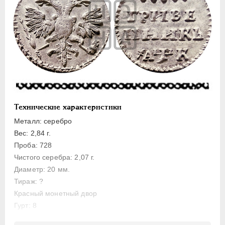
Полуполтинник
Гривенник
Гривна
10 денег
5 копеек
Алтын(ник)
1 копейка
Технические характеристики
Медь
Металл: серебро
Пробные
Вес: 2,84 г.
Для Речи Посполитой
Проба: 728
Монетовидные жетоны
Чистого серебра: 2,07 г.
ЕКАТЕРИНА I
1725-1727
Диаметр: 20 мм.
Тираж: ?
ПЕТР II
1727-1729
Красный монетный двор
АННА ИОАННОВНА
1730-1740
Гурт: 8
ИОАНН АНТОНОВИЧ
1740-1741