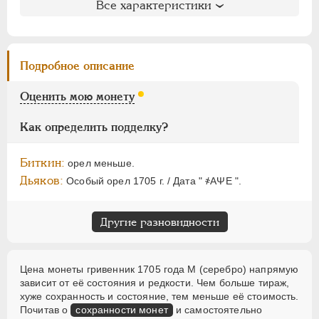
ЕЛИЗАВЕТА
1741-1762
Все характеристики
Литература и редкость
ПЕТР III
1762-1762
Биткин
: #758 (R4)
ЕКАТЕРИНА II
1762-1796
Петров
: 75 рублей
ПАВЕЛ I
1796-1801
Подробное описание
Уздеников
: 0498 (черта с точкой)
АЛЕКСАНДР I
1801-1825
Дьяков
: 1
Оценить мою монету
НИКОЛАЙ I
1826-1855
Дьяков ЗС
: 213 (R4)
АЛЕКСАНДР II
1855-1881
Семёнов
: 150-1200 (R3+!)
Как определить подделку?
ГМ
: 19.18 (редкая)
АЛЕКСАНДР III
1881-1894
Гиль
: черта с точкой
НИКОЛАЙ II
1894-1917
Биткин:
орел меньше.
ВРЕМЕННОЕ ПРАВ.
1917-1918
Дьяков:
Особый орел 1705 г. / Дата " ҂АΨЕ ".
ИНОСТРАННЫЕ
1768-1918
Другие разновидности
Цена монеты гривенник 1705 года М (серебро) напрямую
зависит от её состояния и редкости. Чем больше тираж,
хуже сохранность и состояние, тем меньше её стоимость.
Почитав о
сохранности монет
и самостоятельно