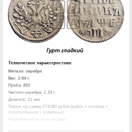
Полуполтинник
Гривенник
Гривна
10 денег
5 копеек
Алтын(ник)
1 копейка
Технические характеристики
Медь
Металл: серебро
Пробные
Вес: 2.84 г.
Для Речи Посполитой
Проба: 802
Монетовидные жетоны
Чистого серебра: 2.24 г.
ЕКАТЕРИНА I
1725-1727
Диаметр: 21 мм.
Тираж: на сумму 274280 рубля (рубль + полтина +
ПЕТР II
1727-1729
полуполтинник + гривенник)
АННА ИОАННОВНА
1730-1740
Кадашевский монетный двор
ИОАНН АНТОНОВИЧ
1740-1741
Гурт: 0