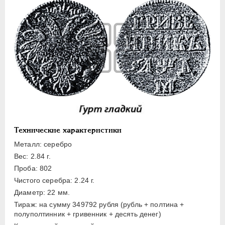
Полуполтинник
Гривенник
Гривна
10 денег
5 копеек
Алтын(ник)
1 копейка
Медь
Пробные
Технические характеристики
Для Речи Посполитой
Металл: серебро
Монетовидные жетоны
Вес: 2.84 г.
ЕКАТЕРИНА I
1725-1727
Проба: 802
Чистого серебра: 2.24 г.
ПЕТР II
1727-1729
Диаметр: 22 мм.
АННА ИОАННОВНА
1730-1740
Тираж: на сумму 349792 рубля (рубль + полтина +
ИОАНН АНТОНОВИЧ
1740-1741
полуполтинник + гривенник + десять денег)