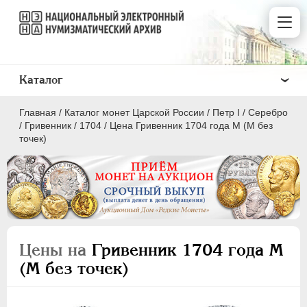
Каталог
Главная
/
Каталог монет Царской России
/
Пeтр I
/
Серебро
/
Гривенник
/
1704
/
Цена Гривенник 1704 года M (М без
точек)
ПEТР I
1699 - 1725
Золото
Серебро
Цены на
Гривенник 1704 года M
(М без точек)
1 рубль
Полтина