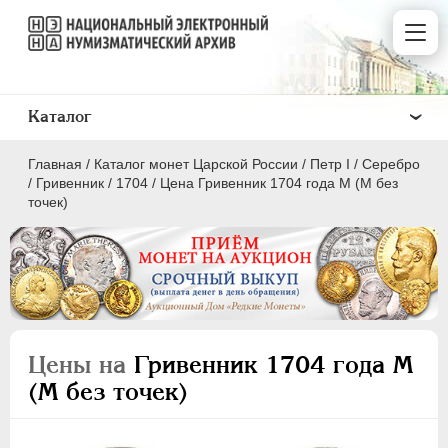
Каталог
Главная
/
Каталог монет Царской России
/
Пeтр I
/
Серебро
/
Гривенник
/
1704
/
Цена Гривенник 1704 года М (М без
точек)
ПEТР I
1699 - 1725
Золото
Серебро
Цены на
Гривенник 1704 года М
(М без точек)
1 рубль
Полтина