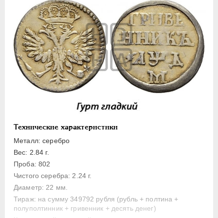
Полуполтинник
Гривенник
Гривна
10 денег
5 копеек
Алтын(ник)
1 копейка
Медь
Пробные
Технические характеристики
Для Речи Посполитой
Металл: серебро
Монетовидные жетоны
Вес: 2.84 г.
ЕКАТЕРИНА I
1725-1727
Проба: 802
Чистого серебра: 2.24 г.
ПЕТР II
1727-1729
Диаметр: 22 мм.
АННА ИОАННОВНА
1730-1740
Тираж: на сумму 349792 рубля (рубль + полтина +
ИОАНН АНТОНОВИЧ
1740-1741
полуполтинник + гривенник + десять денег)