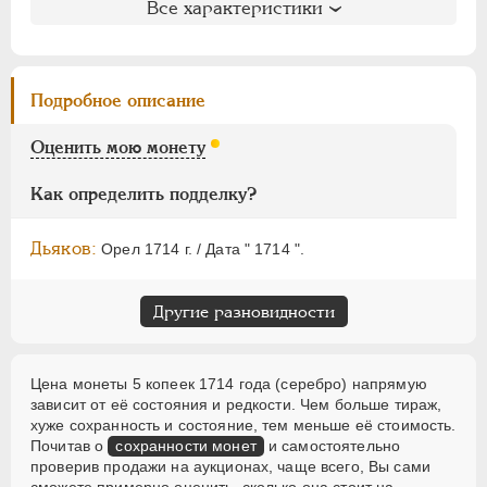
ЕЛИЗАВЕТА
1741-1762
Все характеристики
Биткин
: #1149 (R2)
ПЕТР III
1762-1762
Петров
: 30 рублей (№2)
ЕКАТЕРИНА II
1762-1796
Уздеников
: 0549 (черта с точкой)
ПАВЕЛ I
1796-1801
Подробное описание
Дьяков
: 2
АЛЕКСАНДР I
1801-1825
Дьяков ЗС
: 457 (R3)
Оценить мою монету
НИКОЛАЙ I
1826-1855
Семёнов
: 164-320 (R3!!)
АЛЕКСАНДР II
1855-1881
ГМ
: 78.10
Как определить подделку?
Гиль
: 1 (точка)
АЛЕКСАНДР III
1881-1894
НИКОЛАЙ II
1894-1917
Дьяков:
Орел 1714 г. / Дата " 1714 ".
ВРЕМЕННОЕ ПРАВ.
1917-1918
ИНОСТРАННЫЕ
1768-1918
Другие разновидности
Цена монеты 5 копеек 1714 года (серебро) напрямую
зависит от её состояния и редкости. Чем больше тираж,
хуже сохранность и состояние, тем меньше её стоимость.
Почитав о
сохранности монет
и самостоятельно
проверив продажи на аукционах, чаще всего, Вы сами
сможете примерно оценить, сколько она стоит на