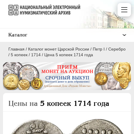
Каталог
Главная
/
Каталог монет Царской России
/
Пeтр I
/
Серебро
/
5 копеек
/
1714
/
Цена 5 копеек 1714 года
ПEТР I
1699 - 1725
Золото
Цены на
5 копеек 1714 года
Серебро
1 рубль
Полтина