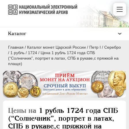
Каталог
Главная
/
Каталог монет Царской России
/
Пeтр I
/
Серебро
/
1 рубль
/
1724
/
Цена 1 рубль 1724 года СПБ
(“Солнечник”, портрет в латах, СПБ в рукаве,с пряжкой на
плаще)
ПEТР I
1699 - 1725
Золото
Серебро
Цены на
1 рубль 1724 года СПБ
1 рубль
(“Солнечник”, портрет в латах,
Полтина
СПБ в рукаве,с пряжкой на