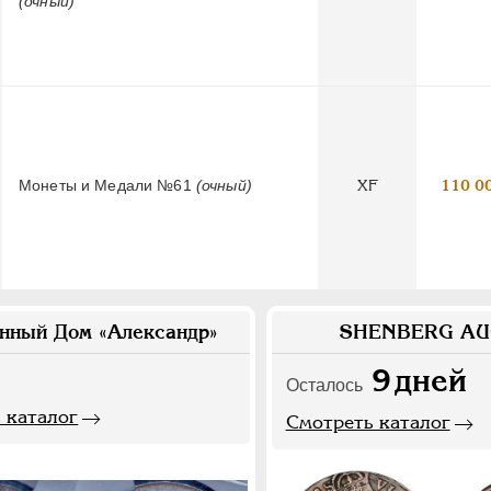
(очный)
Монеты и Медали №61
(очный)
XF
110 0
нный Дом «Александр»
SHENBERG AU
9
дней
Осталось
 каталог
Смотреть каталог