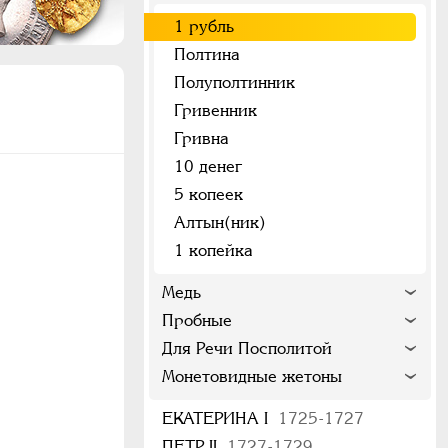
1 рубль
Полтина
Полуполтинник
Гривенник
Гривна
10 денег
5 копеек
Алтын(ник)
1 копейка
Медь
Пробные
Для Речи Посполитой
Монетовидные жетоны
ЕКАТЕРИНА I
1725-1727
ПЕТР II
1727-1729