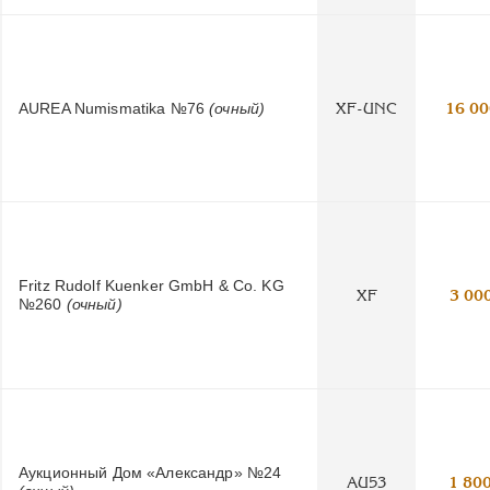
AUREA Numismatika №76
(очный)
XF-UNC
16 00
Fritz Rudolf Kuenker GmbH & Co. KG
XF
3 00
№260
(очный)
Аукционный Дом «Александр» №24
AU53
1 80