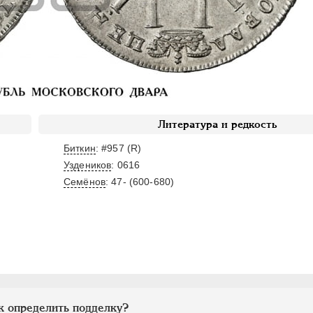
Литература и редкость
Биткин
: #957 (R)
Уздеников
: 0616
Семёнов
: 47- (600-680)
к определить подделку?