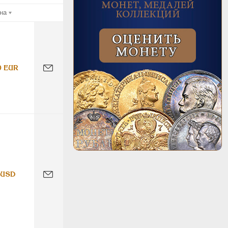
на
0 EUR
 USD