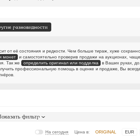
ругие разновидности
ит от её состояния и редкости. Чем больше тираж, хуже сохранно
и монет
и самостоятельно проверив продажи на аукционах, чаще
ня. Так же
определить оригинал или подделка
в Ваших руках, д
получить профессиональную помощь в оценке и продаже, Вы всегд
тнёров.
Показать фильтр
На сегодня
Цена в:
ORIGINAL
EUR