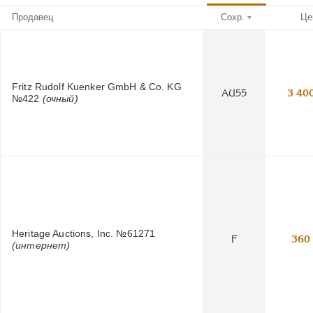
Продавец
Сохр.
Це
Fritz Rudolf Kuenker GmbH & Co. KG
AU55
3 40
№422
(очный)
Heritage Auctions, Inc. №61271
F
360
(интернет)