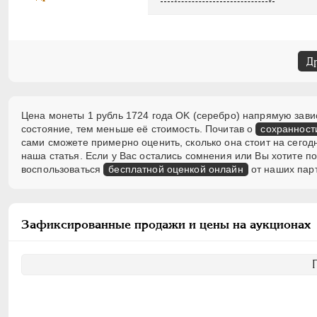
Д
Цена монеты 1 рубль 1724 года OK (серебро) напрямую завис
состояние, тем меньше её стоимость. Почитав о
сохранност
сами сможете примерно оценить, сколько она стоит на сегод
наша статья. Если у Вас остались сомнения или Вы хотите 
воспользоваться
бесплатной оценкой онлайн
от наших пар
Зафиксированные продажи и цены на аукционах