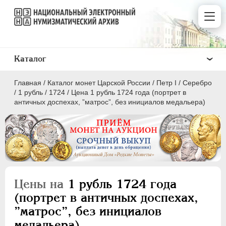
Каталог
Главная
/
Каталог монет Царской России
/
Пeтр I
/
Серебро
/
1 рубль
/
1724
/
Цена 1 рубль 1724 года (портрет в
античных доспехах, ”матрос”, без инициалов медальера)
ПEТР I
1699 - 1725
Золото
Серебро
Цены на
1 рубль 1724 года
(портрет в античных доспехах,
1 рубль
”матрос”, без инициалов
Полтина
медальера)