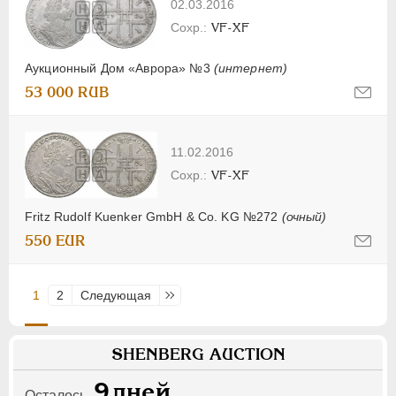
02.03.2016
VF-XF
Аукционный Дом «Аврора» №3
(интернет)
53 000 RUB
11.02.2016
VF-XF
Fritz Rudolf Kuenker GmbH & Co. KG №272
(очный)
550 EUR
1
2
Следующая
Последняя
SHENBERG AUCTION
9
дней
Осталось