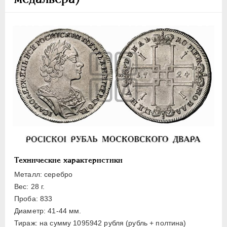
Полуполтинник
Гривенник
Гривна
10 денег
5 копеек
Алтын(ник)
1 копейка
Медь
Пробные
Для Речи Посполитой
Монетовидные жетоны
Технические характеристики
ЕКАТЕРИНА I
1725-1727
Металл: серебро
ПЕТР II
1727-1729
Вес: 28 г.
АННА ИОАННОВНА
1730-1740
Проба: 833
Диаметр: 41-44 мм.
ИОАНН АНТОНОВИЧ
1740-1741
Тираж: на сумму 1095942 рубля (рубль + полтина)