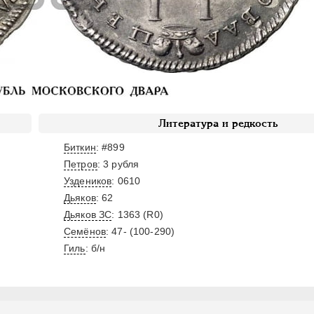
Литература и редкость
Биткин
: #899
Петров
: 3 рубля
Уздеников
: 0610
Дьяков
: 62
Дьяков ЗС
: 1363 (R0)
Семёнов
: 47- (100-290)
Гиль
: б/н