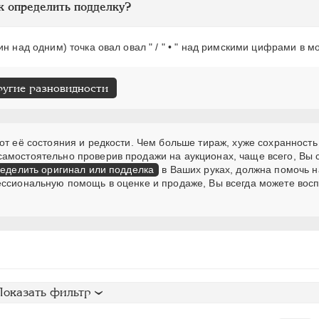
к определить подделку?
н над одним) точка овал овал " / " • " над римскими цифрами в 
ругие разновидности
от её состояния и редкости. Чем больше тираж, хуже сохранность
самостоятельно проверив продажи на аукционах, чаще всего, Вы
еделить оригинал или подделка
в Ваших руках, должна помочь н
ессиональную помощь в оценке и продаже, Вы всегда можете вос
Показать фильтр