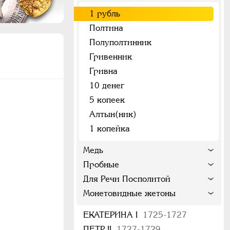
1 рубль
Полтина
Полуполтинник
Гривенник
Гривна
10 денег
5 копеек
Алтын(ник)
1 копейка
Медь
Пробные
Для Речи Посполитой
Монетовидные жетоны
ЕКАТЕРИНА I
1725-1727
ПЕТР II
1727-1729