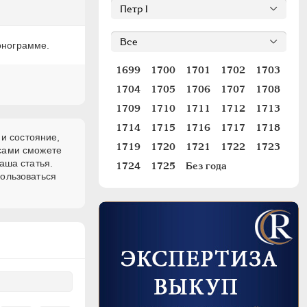
монограмме.
1699
1700
1701
1702
1703
1704
1705
1706
1707
1708
1709
1710
1711
1712
1713
1714
1715
1716
1717
1718
 и состояние,
1719
1720
1721
1722
1723
 сами сможете
аша статья.
1724
1725
Без года
пользоваться