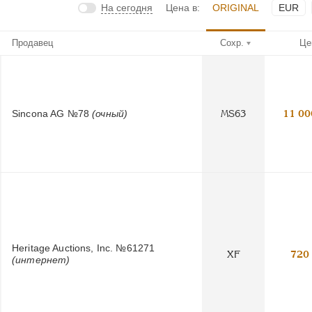
На сегодня
Цена в:
ORIGINAL
EUR
Продавец
Сохр.
Це
Sincona AG №78
(очный)
MS63
11 00
Heritage Auctions, Inc. №61271
XF
720
(интернет)