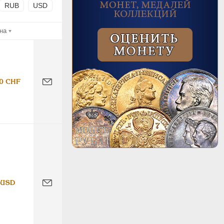
RUB
USD
на
0 CHF
 USD