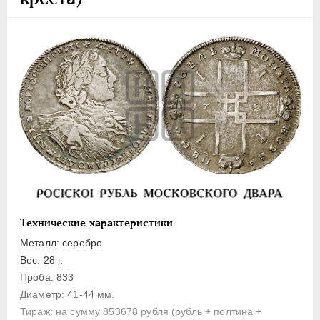
Полуполтинник
Гривенник
Гривна
10 денег
5 копеек
Алтын(ник)
1 копейка
Медь
Пробные
Для Речи Посполитой
Монетовидные жетоны
Технические характеристики
ЕКАТЕРИНА I
1725-1727
Металл: серебро
ПЕТР II
1727-1729
Вес: 28 г.
Проба: 833
АННА ИОАННОВНА
1730-1740
Диаметр: 41-44 мм.
ИОАНН АНТОНОВИЧ
1740-1741
Тираж: на сумму 853678 рубля (рубль + полтина +