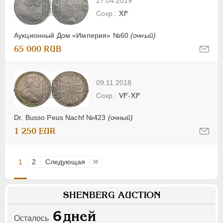
27.04.2019
XF
Аукционный Дом «Империя» №60
(очный)
65 000 RUB
09.11.2018
VF-XF
Dr. Busso Peus Nachf №423
(очный)
1 250 EUR
1
2
Следующая
Последняя
SHENBERG AUCTION
6
дней
Осталось