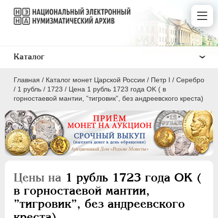
Каталог
Главная
/
Каталог монет Царской России
/
Пeтр I
/
Серебро
/
1 рубль
/
1723
/
Цена 1 рубль 1723 года OK ( в
горностаевой мантии, ”тигровик”, без андреевского креста)
ПEТР I
1699 - 1725
Золото
Серебро
Цены на
1 рубль 1723 года OK (
в горностаевой мантии,
1 рубль
”тигровик”, без андреевского
Полтина
креста)