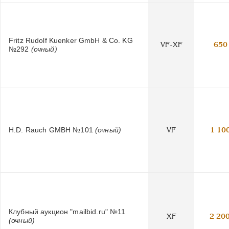
Fritz Rudolf Kuenker GmbH & Co. KG
VF-XF
650
№292
(очный)
H.D. Rauch GMBH №101
(очный)
VF
1 10
Клубный аукцион "mailbid.ru" №11
XF
2 20
(очный)