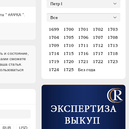
та " ҂АΨКА ".
1699
1700
1701
1702
1703
1704
1705
1706
1707
1708
1709
1710
1711
1712
1713
ь и состояние,
1714
1715
1716
1717
1718
 сами сможете
1719
1720
1721
1722
1723
аша статья.
пользоваться
1724
1725
Без года
RUB
USD