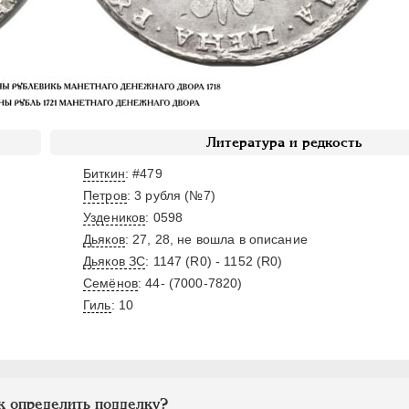
Литература и редкость
Биткин
: #479
Петров
: 3 рубля (№7)
Уздеников
: 0598
Дьяков
: 27, 28, не вошла в описание
Дьяков ЗС
: 1147 (R0) - 1152 (R0)
Семёнов
: 44- (7000-7820)
Гиль
: 10
к определить подделку?