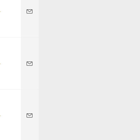
-
-
-