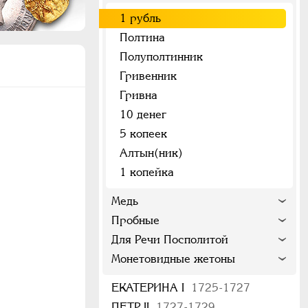
1 рубль
Полтина
Полуполтинник
)
Гривенник
Гривна
10 денег
5 копеек
Алтын(ник)
1 копейка
Медь
Пробные
Для Речи Посполитой
Монетовидные жетоны
ЕКАТЕРИНА I
1725-1727
ПЕТР II
1727-1729