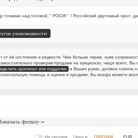
у точками над головой, " РОСИI " / Российский двуглавый орел, да
ругие разновидности
т от её состояния и редкости. Чем больше тираж, хуже сохранност
самостоятельно проверив продажи на аукционах, чаще всего, Вы
еделить оригинал или подделка
в Ваших руках, должна помочь н
ессиональную помощь в оценке и продаже, Вы всегда можете вос
Показать фильтр
На сегодня
Цена в:
ORIGINAL
EUR