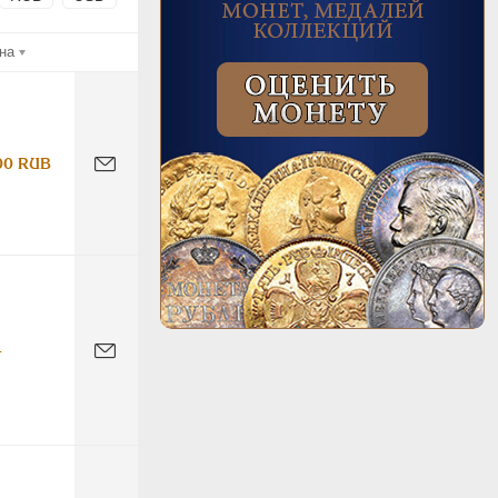
на
00 RUB
-