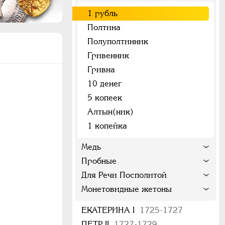
1 рубль
Полтина
Полуполтинник
)
Гривенник
Гривна
10 денег
5 копеек
Алтын(ник)
1 копейка
Медь
Пробные
Для Речи Посполитой
Монетовидные жетоны
ЕКАТЕРИНА I
1725-1727
ПЕТР II
1727-1729