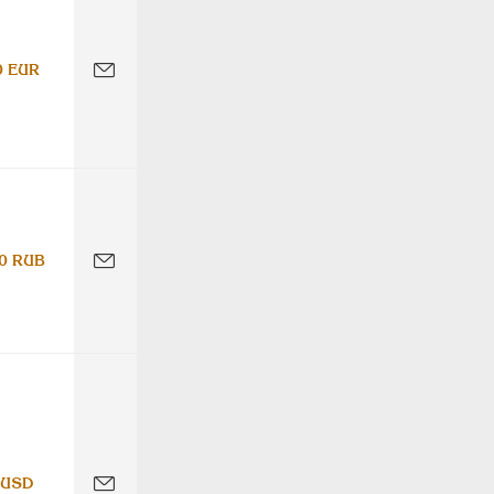
0 EUR
0 RUB
 USD