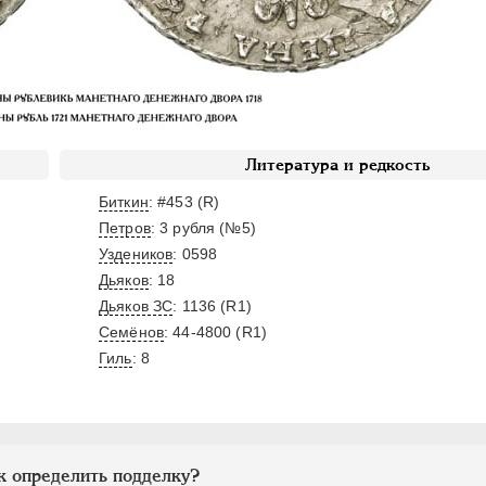
Литература и редкость
Биткин
: #453 (R)
Петров
: 3 рубля (№5)
Уздеников
: 0598
Дьяков
: 18
Дьяков ЗС
: 1136 (R1)
Семёнов
: 44-4800 (R1)
Гиль
: 8
к определить подделку?