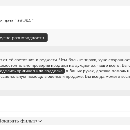
, дата " ҂АΨКА ".
ругие разновидности
т от её состояния и редкости. Чем больше тираж, хуже сохранност
самостоятельно проверив продажи на аукционах, чаще всего, Вы
еделить оригинал или подделка
в Ваших руках, должна помочь н
ессиональную помощь в оценке и продаже, Вы всегда можете вос
Показать фильтр