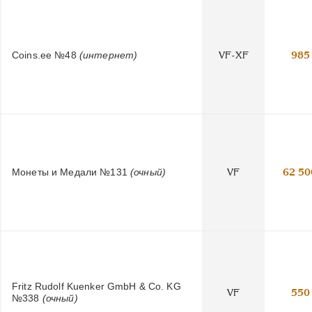
Coins.ee №48
(интернет)
VF-XF
985
Монеты и Медали №131
(очный)
VF
62 50
Fritz Rudolf Kuenker GmbH & Co. KG
VF
550
№338
(очный)