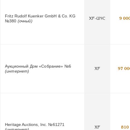
Fritz Rudolf Kuenker GmbH & Co. KG
XF-UNC
9 00
№380
(очный)
Аукционный Дом «Собрание» №6
XF
97 00
(интернет)
Heritage Auctions, Inc. №61271
XF
810
(интернет)