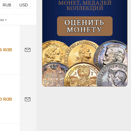
RUB
USD
на
6 RUB
0 RUB