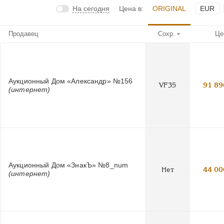
На сегодня
Цена в:
ORIGINAL
EUR
Продавец
Сохр.
Це
Аукционный Дом «Александр» №156
VF35
91 89
(интернет)
Аукционный Дом «ЗнакЪ» №8_num
Нет
44 00
(интернет)