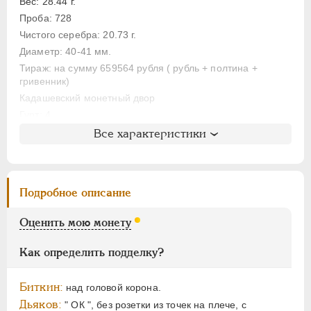
ЕЛИЗАВЕТА
1741-1762
Вес: 28.44 г.
Проба: 728
ПЕТР III
1762-1762
Чистого серебра: 20.73 г.
ЕКАТЕРИНА II
1762-1796
Диаметр: 40-41 мм.
ПАВЕЛ I
1796-1801
Тираж: на сумму 659564 рубля ( рубль + полтина +
АЛЕКСАНДР I
1801-1825
гривенник)
НИКОЛАЙ I
1826-1855
Кадашевский монетный двор
Гурт: 4
АЛЕКСАНДР II
1855-1881
Все характеристики
АЛЕКСАНДР III
1881-1894
Литература и редкость
НИКОЛАЙ II
1894-1917
Биткин
: #383 (R)
ВРЕМЕННОЕ ПРАВ.
1917-1918
Петров
: 4 рубля (№4)
Подробное описание
ИНОСТРАННЫЕ
1768-1918
Уздеников
: 0586
Дьяков
: 54
Оценить мою монету
Дьяков ЗС
: 1010 (R1)
Семёнов
: 43-10720 (R1+)
Как определить подделку?
Гиль
: 8
Биткин:
над головой корона.
Дьяков:
" ОК ", без розетки из точек на плече, с