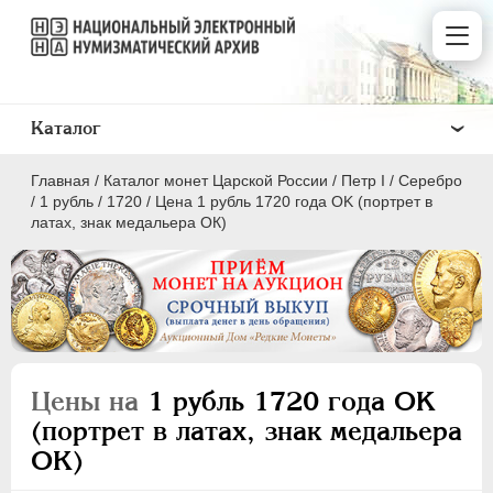
Каталог
Главная
/
Каталог монет Царской России
/
Пeтр I
/
Серебро
/
1 рубль
/
1720
/
Цена 1 рубль 1720 года OK (портрет в
латах, знак медальера ОК)
ПEТР I
1699 - 1725
Золото
Серебро
Цены на
1 рубль 1720 года OK
(портрет в латах, знак медальера
1 рубль
ОК)
Полтина