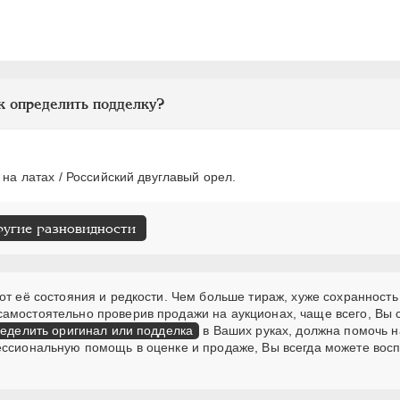
к определить подделку?
 на латах / Российский двуглавый орел.
ругие разновидности
от её состояния и редкости. Чем больше тираж, хуже сохранность
самостоятельно проверив продажи на аукционах, чаще всего, Вы
еделить оригинал или подделка
в Ваших руках, должна помочь н
ессиональную помощь в оценке и продаже, Вы всегда можете вос