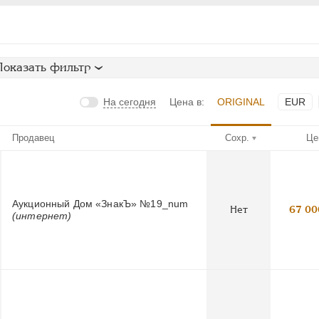
Показать фильтр
На сегодня
Цена в:
ORIGINAL
EUR
Продавец
Сохр.
Це
Аукционный Дом «ЗнакЪ» №19_num
Нет
67 00
(интернет)