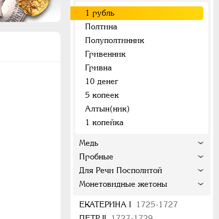
1 рубль
Полтина
Полуполтинник
Гривенник
Гривна
10 денег
5 копеек
Алтын(ник)
1 копейка
Медь
Пробные
Для Речи Посполитой
Монетовидные жетоны
ЕКАТЕРИНА I
1725-1727
ПЕТР II
1727-1729