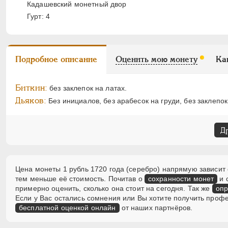
Кадашевский монетный двор
Гурт: 4
Подробное описание
Оценить мою монету
Ка
Биткин:
без заклепок на латах.
Дьяков:
Без инициалов, без арабесок на груди, без заклепок
Д
Цена монеты 1 рубль 1720 года (серебро) напрямую зависит 
тем меньше её стоимость. Почитав о
сохранности монет
и 
примерно оценить, сколько она стоит на сегодня. Так же
опр
Если у Вас остались сомнения или Вы хотите получить проф
бесплатной оценкой онлайн
от наших партнёров.