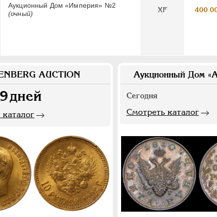
Аукционный Дом «Империя» №2
XF
400 0
(очный)
ENBERG AUCTION
Аукционный Дом «А
9
дней
Сегодня
Смотреть каталог
 каталог