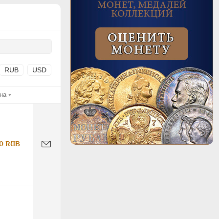
RUB
USD
на
0 RUB