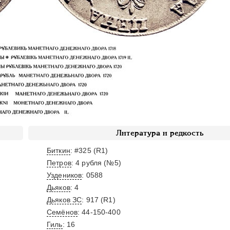
Литература и редкость
Биткин
: #325 (R1)
Петров
: 4 рубля (№5)
Уздеников
: 0588
Дьяков
: 4
Дьяков ЗС
: 917 (R1)
Семёнов
: 44-150-400
Гиль
: 16